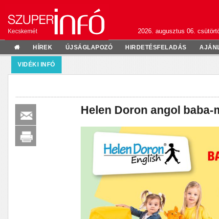
2026. augusztus 06. csütörtö
Kecskemét
HÍREK
ÚJSÁGLAPOZÓ
HIRDETÉSFELADÁS
AJÁN
VIDÉKI INFÓ
Helen Doron angol baba-