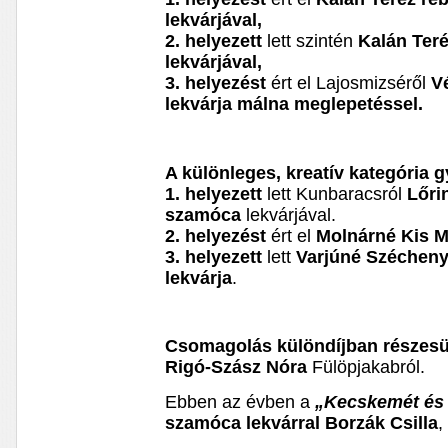
lekvárjával,
2. helyezett
lett szintén
Kalán Teré
lekvárjával,
3. helyezést
ért el Lajosmizséről
V
lekvárja málna meglepetéssel.
A különleges, kreatív kategória 
1.
helyezett
lett Kunbaracsról
Lőri
szamóca
lekvárjával.
2. helyezést
ért el
Molnárné Kis Má
3.
helyezett
lett
Varjúné Szécheny
lekvárja
.
Csomagolás különdíjban részesü
Rigó-Szász Nóra
Fülöpjakabról.
Ebben az évben a
„Kecskemét és 
szamóca lekvárral
Borzák Csilla
,