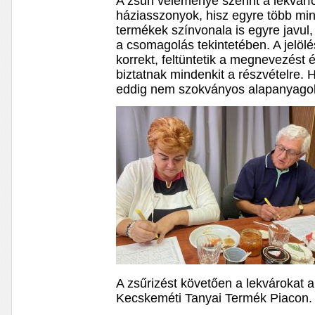
A zsűri véleménye szerint a lekvárf
háziasszonyok, hisz egyre több min
termékek színvonala is egyre javul,
a csomagolás tekintetében. A jelö
korrekt, feltüntetik a megnevezést 
biztatnak mindenkit a részvételre. 
eddig nem szokványos alapanyago
A zsűrizést követően a lekvárokat 
Kecskeméti Tanyai Termék Piacon.