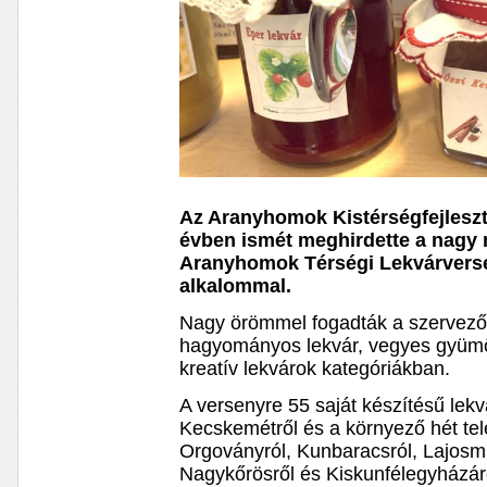
Az Aranyhomok Kistérségfejleszt
évben ismét meghirdette a nagy
Aranyhomok Térségi Lekvárverse
alkalommal.
Nagy örömmel fogadták a szervezők
hagyományos lekvár, vegyes gyümölc
kreatív lekvárok kategóriákban.
A versenyre 55 saját készítésű lek
Kecskemétről és a környező hét tele
Orgoványról, Kunbaracsról, Lajosmi
Nagykőrösről és Kiskunfélegyházár