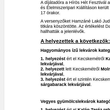
A díjátadóra a Hírös Hét Fesztivál a
és Élelmiszeripari Kiállításon kerü
17 órakor.
A versenyzőket Hamzáné Lakó Judi
titkára köszöntötte. Az értékelést 
hallhatták a jelenlévők.
A helyezettek a következők
Hagyományos ízű lekvárok kateg
1.
helyezést
ért el Kecskemétről
K
lekvárjával
,
2.
helyezett
lett Kecskemétről
Moln
lekvárjával
,
3.
helyezést
ért el szintén Kecske
sárgabarack lekvárjával
.
Vegyes gyümölcslekvárok kategó
1. helyezést
ért el
Kalán Teréz re