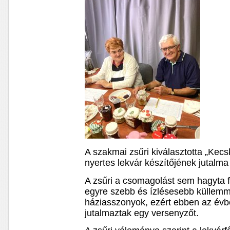
A szakmai zsűri kiválasztotta „Kecs
nyertes lekvár készítőjének jutal
A zsűri a csomagolást sem hagyta f
egyre szebb és ízlésesebb küllemme
háziasszonyok, ezért ebben az évbe
jutalmaztak egy versenyzőt.