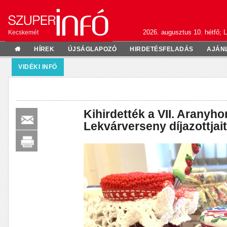
2026. augusztus 10. hétfő; L
Kecskemét
HÍREK
ÚJSÁGLAPOZÓ
HIRDETÉSFELADÁS
AJÁN
VIDÉKI INFÓ
Kihirdették a VII. Aranyh
Lekvárverseny díjazottjai