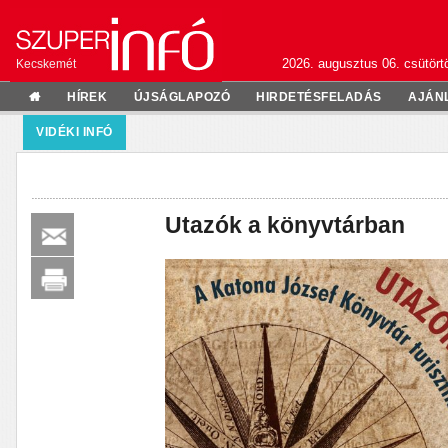
2026. augusztus 06. csütörtö
Kecskemét
HÍREK
ÚJSÁGLAPOZÓ
HIRDETÉSFELADÁS
AJÁN
VIDÉKI INFÓ
Utazók a könyvtárban