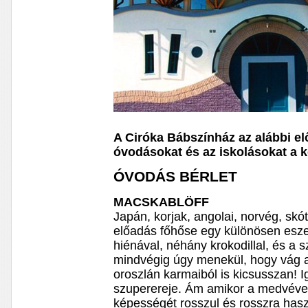
A Ciróka Bábszínház az alábbi el
óvodásokat és az iskolásokat a 
ÓVODÁS BÉRLET
MACSKABLÖFF
Japán, korjak, angolai, norvég, skó
előadás főhőse egy különösen esz
hiénával, néhány krokodillal, és a s
mindvégig úgy menekül, hogy vág a
oroszlán karmaiból is kicsusszan! Ig
szuperereje. Ám amikor a medvével 
képességét rosszul és rosszra has