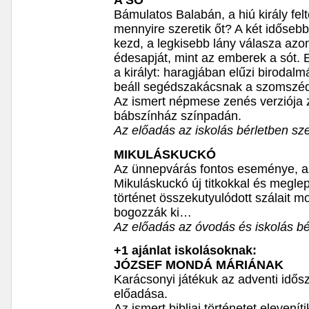
A SÓ
Bámulatos Balabán, a hiú király felt
mennyire szeretik őt? A két időseb
kezd, a legkisebb lány válasza azo
édesapját, mint az emberek a sót. E
a királyt: haragjában elűzi birodal
beáll segédszakácsnak a szomszéd
Az ismert népmese zenés verziója z
bábszínház színpadán.
Az előadás az iskolás bérletben sze
MIKULÁSKUCKÓ
Az ünnepvárás fontos eseménye, a
Mikuláskuckó új titkokkal és meglep
történet összekutyulódott szálait m
bogozzák ki…
Az előadás az óvodás és iskolás bér
+1 ajánlat iskolásoknak:
JÓZSEF MONDÁ MÁRIÁNAK
Karácsonyi játékuk az adventi idős
előadása.
Az ismert bibliai történetet elevenít