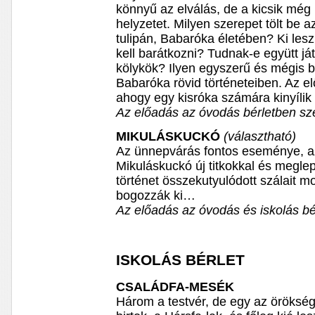
könnyű az elválás, de a kicsik még
helyzetet. Milyen szerepet tölt be a
tulipán, Babaróka életében? Ki les
kell barátkozni? Tudnak-e együtt já
kölykök? Ilyen egyszerű és mégis b
Babaróka rövid történeteiben. Az e
ahogy egy kisróka számára kinyílik 
Az előadás az óvodás bérletben sz
MIKULÁSKUCKÓ
(választható)
Az ünnepvárás fontos eseménye, a
Mikuláskuckó új titkokkal és meglep
történet összekutyulódott szálait m
bogozzák ki…
Az előadás az óvodás és iskolás bér
ISKOLÁS BÉRLET
CSALÁDFA-MESÉK
Három a testvér, de egy az örökség.