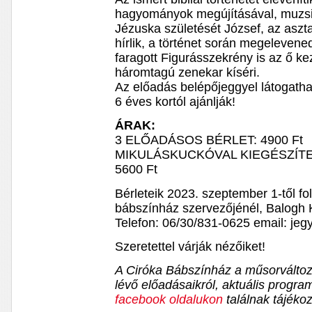
hagyományok megújításával, muzsi
Jézuska születését József, az aszt
hírlik, a történet során megeleven
faragott Figurásszekrény is az ő k
háromtagú zenekar kíséri.
Az előadás belépőjeggyel látogatha
6 éves kortól ajánlják!
ÁRAK:
3 ELŐADÁSOS BÉRLET: 4900 Ft
MIKULÁSKUCKÓVAL KIEGÉSZÍTE
5600 Ft
Bérleteik 2023. szeptember 1-től f
bábszínház szervezőjénél, Balogh K
Telefon: 06/30/831-0625 email: je
Szeretettel várják nézőiket!
A Ciróka Bábszínház a műsorváltozá
lévő előadásaikról, aktuális progra
facebook oldalukon
találnak tájékoz