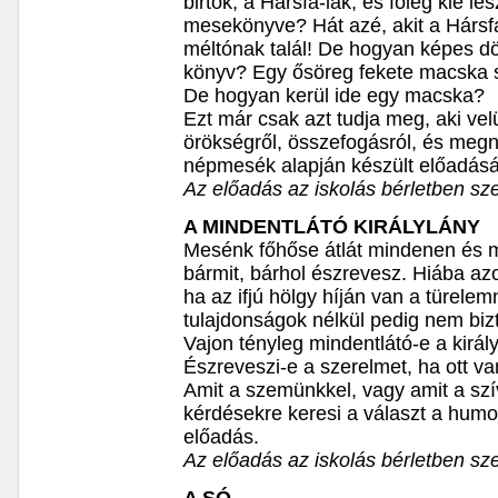
birtok, a Hársfa-lak, és főleg kié 
mesekönyve? Hát azé, akit a Hársf
méltónak talál! De hogyan képes d
könyv? Egy ősöreg fekete macska s
De hogyan kerül ide egy macska?
Ezt már csak azt tudja meg, aki vel
örökségről, összefogásról, és me
népmesék alapján készült előadásá
Az előadás az iskolás bérletben sze
A MINDENTLÁTÓ KIRÁLYLÁNY
Mesénk főhőse átlát mindenen és min
bármit, bárhol észrevesz. Hiába a
ha az ifjú hölgy híján van a türel
tulajdonságok nélkül pedig nem biz
Vajon tényleg mindentlátó-e a király
Észreveszi-e a szerelmet, ha ott va
Amit a szemünkkel, vagy amit a szí
kérdésekre keresi a választ a humorr
előadás.
Az előadás az iskolás bérletben sze