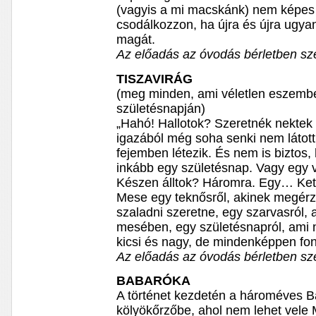
(vagyis a mi macskánk) nem képes 
csodálkozzon, ha újra és újra ugya
magát.
Az előadás az óvodás bérletben sz
TISZAVIRÁG
(meg minden, ami véletlen eszembe 
születésnapján)
„Hahó! Hallotok? Szeretnék nektek 
igazából még soha senki nem látott
fejemben létezik. És nem is biztos,
inkább egy születésnap. Vagy egy v
Készen álltok? Háromra. Egy… Ke
Mese egy teknősről, akinek megérzé
szaladni szeretne, egy szarvasról, 
mesében, egy születésnapról, ami 
kicsi és nagy, de mindenképpen font
Az előadás az óvodás bérletben sz
BABARÓKA
A történet kezdetén a hároméves 
kölyökőrzőbe, ahol nem lehet vele 