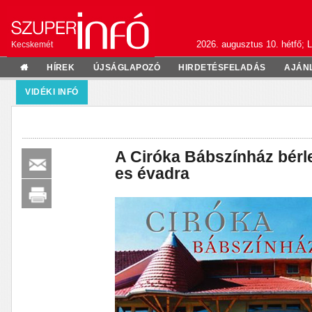
2026. augusztus 10. hétfő; L
Kecskemét
HÍREK
ÚJSÁGLAPOZÓ
HIRDETÉSFELADÁS
AJÁN
VIDÉKI INFÓ
A Ciróka Bábszínház bérle
es évadra