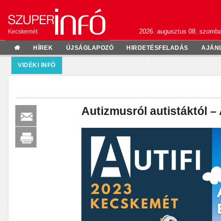
2026. augusztus 08. szomba
Kecskemét
HÍREK
ÚJSÁGLAPOZÓ
HIRDETÉSFELADÁS
AJÁN
VIDÉKI INFÓ
Autizmusról autistáktól –