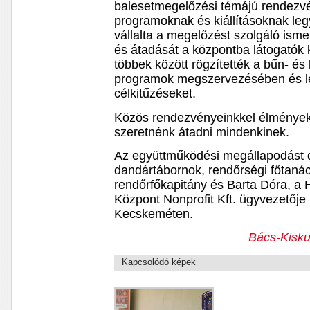
balesetmegelőzési témájú rendezv
programoknak és kiállításoknak leg
vállalta a megelőzést szolgáló ism
és átadását a központba látogatók
többek között rögzítették a bűn- é
programok megszervezésében és le
célkitűzéseket.
Közös rendezvényeinkkel élményeke
szeretnénk átadni mindenkinek.
Az együttműködési megállapodást dr
dandártábornok, rendőrségi főtaná
rendőrfőkapitány és Barta Dóra, a H
Központ Nonprofit Kft. ügyvezetője
Kecskeméten.
Bács-Kisku
Kapcsolódó képek