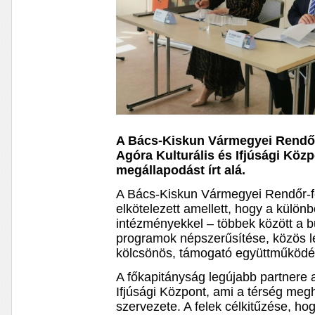
A Bács-Kiskun Vármegyei Rendőr
Agóra Kulturális és Ifjúsági Kö
megállapodást írt alá.
A Bács-Kiskun Vármegyei Rendőr-f
elkötelezett amellett, hogy a külön
intézményekkel – többek között a 
programok népszerűsítése, közös l
kölcsönös, támogató együttműködést
A főkapitányság legújabb partnere a
Ifjúsági Központ, ami a térség me
szervezete. A felek célkitűzése, ho