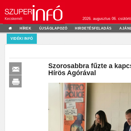
2026. augusztus 06. csütörtö
Kecskemét
HÍREK
ÚJSÁGLAPOZÓ
HIRDETÉSFELADÁS
AJÁN
VIDÉKI INFÓ
Szorosabbra fűzte a kapc
Hírös Agórával