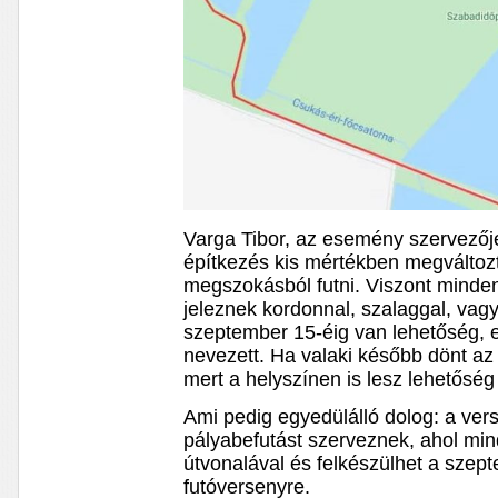
Varga Tibor, az esemény szervezőj
építkezés kis mértékben megváltozt
megszokásból futni. Viszont minden 
jeleznek kordonnal, szalaggal, vagy
szeptember 15-éig van lehetőség, e
nevezett. Ha valaki később dönt az 
mert a helyszínen is lesz lehetősé
Ami pedig egyedülálló dolog: a vers
pályabefutást szerveznek, ahol mi
útvonalával és felkészülhet a szept
futóversenyre.