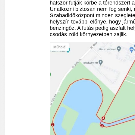
hatszor futják körbe a tórendszert
Unatkozni biztosan nem fog senki,
Szabadidőközpont minden szeglete 
helyszín további előnye, hogy járműv
benzingőz. A futás pedig aszfalt hel
csodás zöld környezetben zajlik.