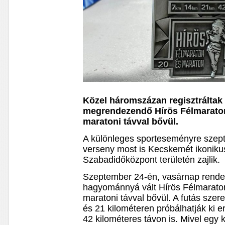
Közel háromszázan regisztráltak
megrendezendő Hírös Félmaraton
maratoni távval bővül.
A különleges sporteseményre szept
verseny most is Kecskemét ikoniku
Szabadidőközpont területén zajlik.
Szeptember 24-én, vasárnap rend
hagyománnyá vált Hírös Félmarato
maratoni távval bővül. A futás sze
és 21 kilométeren próbálhatják ki e
42 kilométeres távon is. Mivel egy 