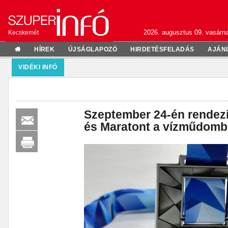
2026. augusztus 09. vasárn
Kecskemét
HÍREK
ÚJSÁGLAPOZÓ
HIRDETÉSFELADÁS
AJÁN
VIDÉKI INFÓ
Szeptember 24-én rendezi
és Maratont a vízműdomb