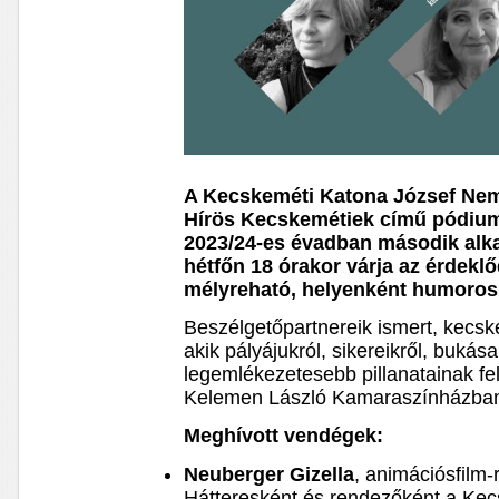
A Kecskeméti Katona József Nem
Hírös Kecskemétiek című pódium
2023/24-es évadban második alk
hétfőn 18 órakor várja az érdekl
mélyreható, helyenként humoros 
Beszélgetőpartnereik ismert, kecs
akik pályájukról, sikereikről, bukása
legemlékezetesebb pillanatainak f
Kelemen László Kamaraszínházban 
Meghívott vendégek:
Neuberger Gizella
, animációsfilm
Hátteresként és rendezőként a Kec