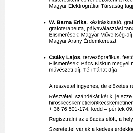
Magyar Elektrográfiai Társaság tag
W. Barna Erika
, kézíráskutató, gra
grafoterapeuta, pályaválasztási ta
Elismerések: Magyar Műveltség-díj
Magyar Arany Érdemkereszt
Csáky Lajos
, tervezőgrafikus, fe
Elismerések: Bács-Kiskun megyei 
művészeti díj, Téli Tárlat díja
A részvétel ingyenes, de előzetes re
Részvételi szándékát kérik, jelezze
hiroskecskemetiek@kecskemetinem
+ 36 76 501-174, kedd – péntek 09
Regisztrálni az előadás előtt, a hely
Szeretettel várják a kedves érdeklő