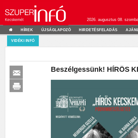
2026. augusztus 08. szomba
Kecskemét
HÍREK
ÚJSÁGLAPOZÓ
HIRDETÉSFELADÁS
AJÁN
VIDÉKI INFÓ
Beszélgessünk! HÍRÖS