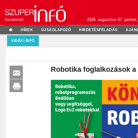
2026. augusztus 07. péntek;
Kecskemét
HÍREK
ÚJSÁGLAPOZÓ
HIRDETÉSFELADÁS
AJÁN
VIDÉKI INFÓ
Robotika foglalkozások a