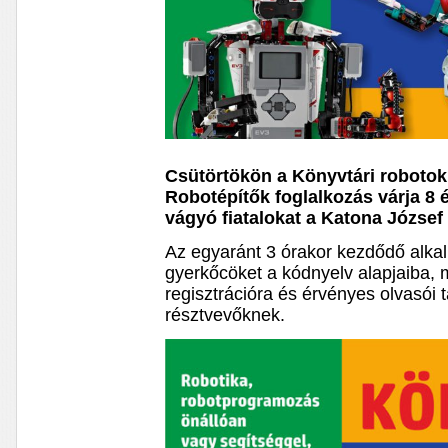
Csütörtökön a Könyvtári robotok
Robotépítők foglalkozás várja 8 
vágyó fiatalokat a Katona Józse
Az egyaránt 3 órakor kezdődő alkal
gyerkőcöket a kódnyelv alapjaiba, 
regisztrációra és érvényes olvasói
résztvevőknek.