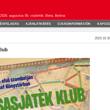
2026. augusztus 06. csütörtök; Berta, Bettina
TÉSFELADÁS
AJÁNLATKÉRÉS
ÚJSÁGINFORMÁCIÓK
KAPCS
2023.10.30
klub