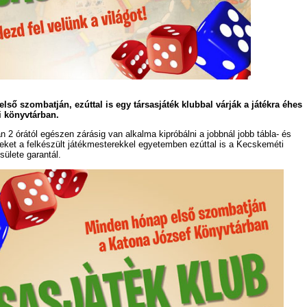
ső szombatján, ezúttal is egy társasjáték klubbal várják a játékra éhes
i könyvtárban.
 2 órától egészen zárásig van alkalma kipróbálni a jobbnál jobb tábla- és
eket a felkészült játékmesterekkel egyetemben ezúttal is a Kecskeméti
ülete garantál.