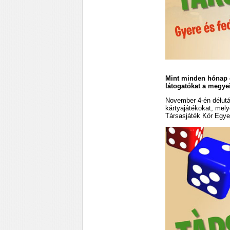
Mint minden hónap el
látogatókat a megye
November 4-én délután
kártyajátékokat, mely
Társasjáték Kör Egyes