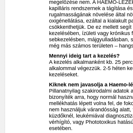
megelőzése nem. A HAEMO-LÉZER k
kapilláris rendszernek a tágítása é
rugalmasságának növelése által nö
oxigénellátása, ezáltal a kialakult 
csökkenthetjük. De ez mellett segít 
kezelésében, ízületi vagy krónikus
sebkezelésben, májgyulladásban, szk
még más számos területen – hangs
Mennyi ideig tart a kezelés?
A kezelés alkalmanként kb. 25 percig
alkalommal végezzük. 2-5 héten kere
kezeléseket.
Kiknek nem javasolja a Haemo-lé
Pillanatnyilag szakirodalmi adatok
bizonyíték arra, hogy normál haszná
mellékhatás lépett volna fel, de fok
nem használjuk várandósság alatt,
küzdőknél, leukémiával diagnosztiz
vérhígító, vagy Phototoxikus hatá
esetében.