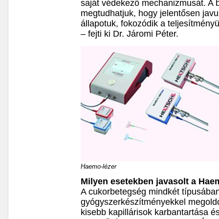
saját védekező mechanizmusát. A 
megtudhatjuk, hogy jelentősen javu
állapotuk, fokozódik a teljesítmén
– fejti ki Dr. Járomi Péter.
Haemo-lézer
Milyen esetekben javasolt a Hae
A cukorbetegség mindkét típusában
gyógyszerkészítményekkel megoldot
kisebb kapillárisok karbantartása 