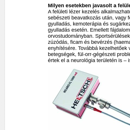
Milyen esetekben javasolt a felüle
A felületi lézer kezelés alkalmazh
sebészeti beavatkozás után, vagy fe
gyulladás, kemoterápia és sugárkez
gyulladás esetén. Emellett fájdalomc
orvostudományban. Sportsérülések
zúzódás, ficam és bevérzés (haema
enyhítésére. Továbbá kezelhetőek 
betegségek, fül-orr-gégészeti prob
értek el a neurológia területén is – 