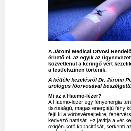
A Járomi Medical Orvosi Rendelő
érhető el, az egyik az úgyneveze
közvetlenül a keringő vért kezelik
a testfelszínen történik.
A kétféle kezelésről Dr. Járomi P
urológus főorvosával beszélgett
Mi az a Haemo-lézer?
A Haemo-lézer egy fényenergia ter
tisztaságú, magas energiájú fény k
fejti ki a vörösvérsejtekre, fehérvé
kedvező hatását. Ez javítja a vér ke
oxigén-kötő kapacitását, serkenti 