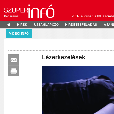
2026. augusztus 08. szomba
Kecskemét
HÍREK
ÚJSÁGLAPOZÓ
HIRDETÉSFELADÁS
AJÁN
VIDÉKI INFÓ
Lézerkezelések