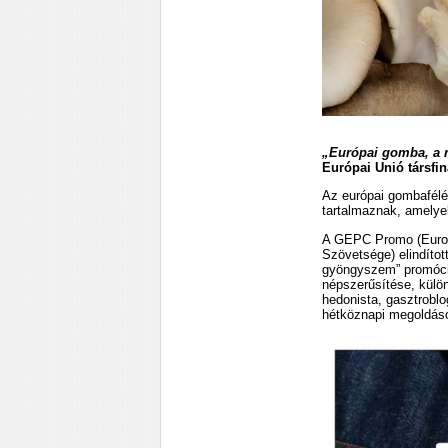
„Európai gomba, a 
Európai Unió társfi
Az európai gombafélé
tartalmaznak, amelyek
A GEPC Promo (Euro
Szövetsége) elindított
gyöngyszem” promóci
népszerűsítése, külö
hedonista, gasztroblo
hétköznapi megoldáso