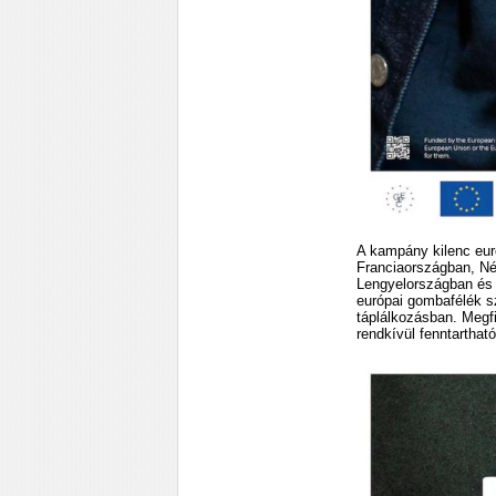
A kampány kilenc eur
Franciaországban, Né
Lengyelországban és 
európai gombafélék s
táplálkozásban. Megfi
rendkívül fenntartha