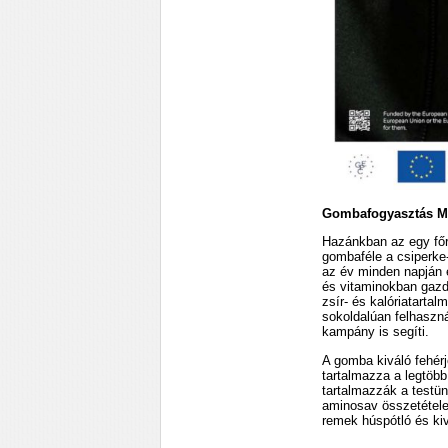
Gombafogyasztás M
Hazánkban az egy főre
gombaféle a csiperke
az év minden napján 
és vitaminokban gazd
zsír- és kalóriatarta
sokoldalúan felhaszn
kampány is segíti.
A gomba kiváló fehér
tartalmazza a legtöbb
tartalmazzák a testü
aminosav összetétele 
remek húspótló és ki