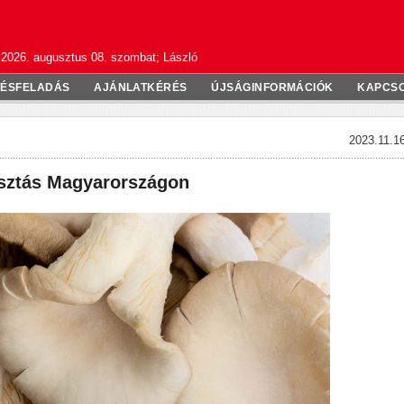
2026. augusztus 08. szombat; László
TÉSFELADÁS
AJÁNLATKÉRÉS
ÚJSÁGINFORMÁCIÓK
KAPCS
2023.11.16
ztás Magyarországon