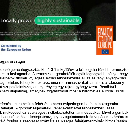
agyarországon
 eső gombafogyasztás kb. 1,3-1,5 kg/fő/év, a két legjelentősebb termesztet
- és a laskagomba. A termesztett gombafélék egyik legnagyobb előnye, hogy
elérhetők frissen így egész évben rendelkezésre áll az ásványi anyagokban
ag, értékes fehérjéket és esszenciális aminosavakat tartalmazó, alacsony
lmú szuperélelmiszer, amely tényleg egy rejtett gyöngyszem. Rendkívül
álható alapanyag, amelynek fogyasztását most a hároméves európai uniós
jeforrás, ezen belül a fehér és a barna csiperkegomba és a laskagomba
 fehérjét. A gombák teljesértékű fehérjekészlettel rendelkeznek, azaz
nk működéséhez szükséges, nélkülözhetetlen aminosavakat. Mivel a gombák
hasonló az állati fehérjékéhez, így a vegetáriánusok és vegánok számára is
váló forrása a szervezet számára szükséges fehérjemennyiség biztosítására.