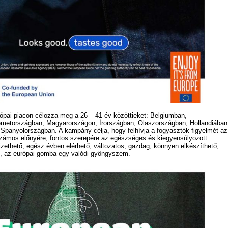
ópai piacon célozza meg a 26 – 41 év közöttieket: Belgiumban,
metországban, Magyarországon, Írországban, Olaszországban, Hollandiában
Spanyolországban. A kampány célja, hogy felhívja a fogyasztók figyelmét az
zámos előnyére, fontos szerepére az egészséges és kiegyensúlyozott
zethető, egész évben elérhető, változatos, gazdag, könnyen elkészíthető,
tó, az európai gomba egy valódi gyöngyszem.