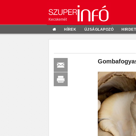
Kecskemét
HÍREK
ÚJSÁGLAPOZÓ
HIRDE
Gombafogyas