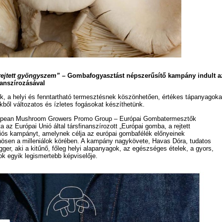
rejtett gyöngyszem” –
Gombafogyasztást népszerűsítő kampány indult a
nanszírozásával
k, a helyi és fenntartható termesztésnek köszönhetően, értékes tápanyagoka
ből változatos és ízletes fogásokat készíthetünk.
pean Mushroom Growers Promo Group – Európai Gombatermesztők
a az Európai Unió által társfinanszírozott „Európai gomba, a rejtett
ós kampányt, amelynek célja az európai gombafélék előnyeinek
nösen a milleniálok körében. A kampány nagykövete, Havas Dóra, tudatos
gger, aki a kitűnő, főleg helyi alapanyagok, az egészséges ételek, a gyors,
k egyik legismertebb képviselője.