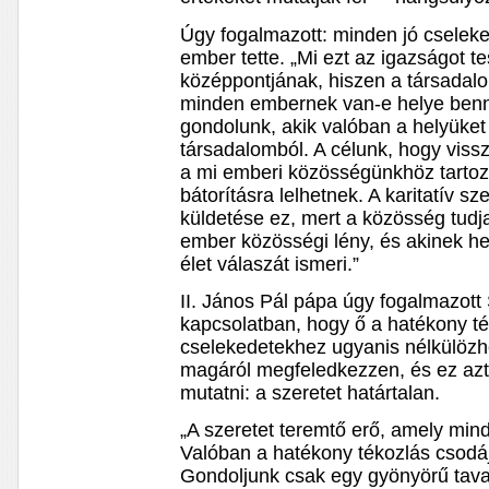
Úgy fogalmazott: minden jó cselek
ember tette. „Mi ezt az igazságot t
középpontjának, hiszen a társadal
minden embernek van-e helye benne
gondolunk, akik valóban a helyüket 
társadalomból. A célunk, hogy viss
a mi emberi közösségünkhöz tartoz
bátorításra lelhetnek. A karitatív s
küldetése ez, mert a közösség tudja
ember közösségi lény, és akinek h
élet válaszát ismeri.”
II. János Pál pápa úgy fogalmazott
kapcsolatban, hogy ő a hatékony ték
cselekedetekhez ugyanis nélkülözh
magáról megfeledkezzen, és ez azt
mutatni: a szeretet határtalan.
„A szeretet teremtő erő, amely min
Valóban a hatékony tékozlás csodáj
Gondoljunk csak egy gyönyörű tava