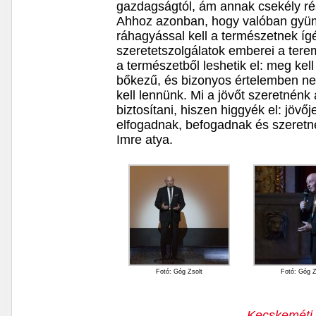
gazdagságtól, ám annak csekély r
Ahhoz azonban, hogy valóban gyüm
ráhagyással kell a természetnek ígé
szeretetszolgálatok emberei a tere
a természetből leshetik el: meg kel
bőkezű, és bizonyos értelemben ne
kell lennünk. Mi a jövőt szeretnén
biztosítani, hiszen higgyék el: jöv
elfogadnak, befogadnak és szeretn
Imre atya.
Fotó: Góg Zsolt
Fotó: Góg Z
Kecskeméti 