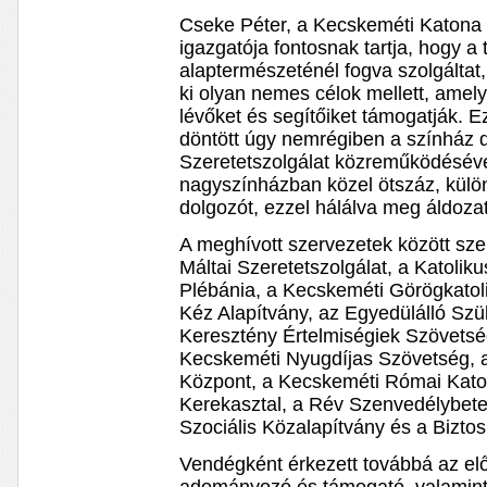
Cseke Péter, a Kecskeméti Katona
igazgatója fontosnak tartja, hogy a 
alaptermészeténél fogva szolgáltat,
ki olyan nemes célok mellett, amel
lévőket és segítőiket támogatják. E
döntött úgy nemrégiben a színház d
Szeretetszolgálat közreműködéséve
nagyszínházban közel ötszáz, külön
dolgozót, ezzel hálálva meg áldoza
A meghívott szervezetek között sze
Máltai Szeretetszolgálat, a Katolik
Plébánia, a Kecskeméti Görögkatol
Kéz Alapítvány, az Egyedülálló Szül
Keresztény Értelmiségiek Szövetség
Kecskeméti Nyugdíjas Szövetség, a
Központ, a Kecskeméti Római Katoli
Kerekasztal, a Rév Szenvedélybeteg
Szociális Közalapítvány és a Bizto
Vendégként érkezett továbbá az el