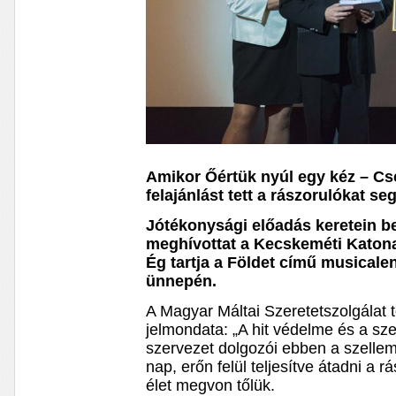
Amikor Őértük nyúl egy kéz – Cs
felajánlást tett a rászorulókat se
Jótékonysági előadás keretein be
meghívottat a Kecskeméti Katon
Ég tartja a Földet című musicale
ünnepén.
A Magyar Máltai Szeretetszolgálat 
jelmondata: „A hit védelme és a sze
szervezet dolgozói ebben a szelle
nap, erőn felül teljesítve átadni a 
élet megvon tőlük.