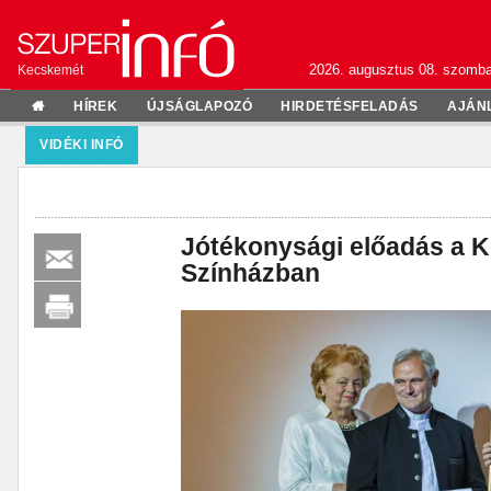
2026. augusztus 08. szomba
Kecskemét
HÍREK
ÚJSÁGLAPOZÓ
HIRDETÉSFELADÁS
AJÁN
VIDÉKI INFÓ
Jótékonysági előadás a 
Színházban