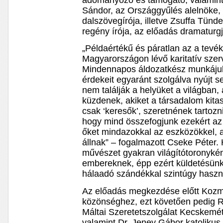
adományozó és támogató, valamint 
Sándor, az Országgyűlés alelnöke, 
dalszövegírója, illetve Zsuffa Tünd
regény írója, az előadás dramaturgj
„Példaértékű és páratlan az a tevé
Magyarországon lévő karitatív sze
Mindennapos áldozatkész munkáju
érdekeit egyaránt szolgálva nyújt 
nem találják a helyüket a világban,
küzdenek, akiket a társadalom kitas
csak ‘keresők’, szeretnének tartozn
hogy mind összefogjunk ezekért a
őket mindazokkal az eszközökkel,
állnak” – fogalmazott Cseke Péter. 
művészet gyakran világítótoronykén
embereknek, épp ezért küldetésünk
hálaadó szándékkal szintúgy haszn
Az előadás megkezdése előtt Kozma
közönséghez, ezt követően pedig 
Máltai Szeretetszolgálat Kecskemét
valamint Dr. Jeney Gábor katolikus