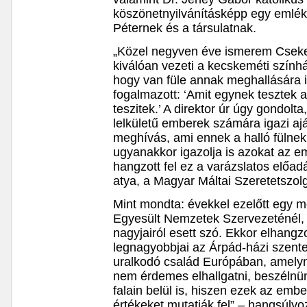
köszönetnyilvánításképp egy emlékp
Péternek és a társulatnak.
„Közel negyven éve ismerem Cseke 
kiválóan vezeti a kecskeméti szính
hogy van füle annak meghallására i
fogalmazott: ‘Amit egynek tesztek 
teszitek.’ A direktor úr úgy gondolt
lelkületű emberek számára igazi aj
meghívás, ami ennek a halló fülnek 
ugyanakkor igazolja is azokat az 
hangzott fel ez a varázslatos előa
atya, a Magyar Máltai Szeretetszolg
Mint mondta: évekkel ezelőtt egy m
Egyesült Nemzetek Szervezeténél,
nagyjairól esett szó. Ekkor elhang
legnagyobbjai az Árpád-házi szent
uralkodó család Európában, amelyne
nem érdemes elhallgatni, beszélnünk
falain belül is, hiszen ezek az emb
értékeket mutatják fel” – hangsúlyo