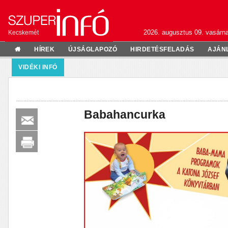
2026. augusztus 09. vasárn
Kecskemét
HÍREK
ÚJSÁGLAPOZÓ
HIRDETÉSFELADÁS
AJÁN
VIDÉKI INFÓ
Babahancurka