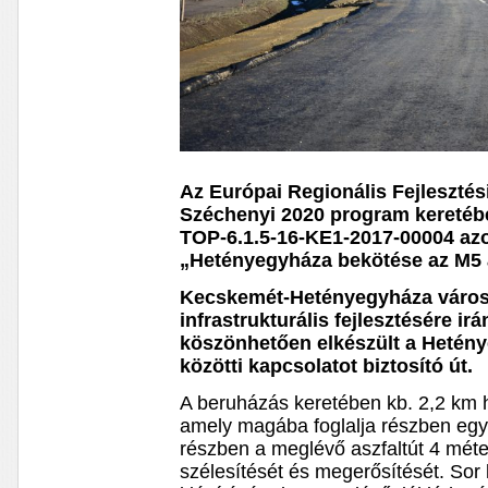
Az Európai Regionális Fejlesztés
Széchenyi 2020 program keretébe
TOP-6.1.5-16-KE1-2017-00004 az
„Hetényegyháza bekötése az M5 
Kecskemét-Hetényegyháza város
infrastrukturális fejlesztésére ir
köszönhetően elkészült a Hetén
közötti kapcsolatot biztosító út.
A beruházás keretében kb. 2,2 km h
amely magába foglalja részben egy 
részben a meglévő aszfaltút 4 méte
szélesítését és megerősítését. Sor