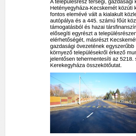
A településrész térségi, gazdasági
Hetényegyháza-Kecskemét közúti 
fontos elemévé vált a kialakult köz
autópálya és a 445. számú főút köz
támogatásból és hazai társfinanszí
elősegíti egyrészt a településrészen
elérhetőségét, másrészt Kecskemét
gazdasági övezetének egyszerűbb 
környező településekről érkező mu
jelentősen tehermentesíti az 5218
Kerekegyháza összekötőutat.