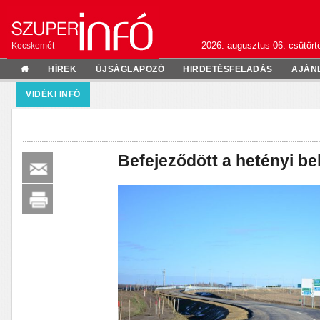
2026. augusztus 06. csütörtö
Kecskemét
HÍREK
ÚJSÁGLAPOZÓ
HIRDETÉSFELADÁS
AJÁN
VIDÉKI INFÓ
Befejeződött a hetényi be