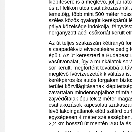
kiépítésére is a meglévő, jól járhat
és a Helikon utca csatlakozásánál. 
temetőig, több mint 500 méter hos
széles közös gyalogút-kerékpárút lé
pálya közelsége indokolja, fényviss
horganyzott acél csőkorlát került e
Az út teljes szakaszán kétirányú fo
a csapadékvíz elvezetésére pedig ké
épült. Az út keresztezi a Budapes
vasútvonalat, így a munkálatok során
sor került, megtörtént továbbá a t
meglévő ívóvízvezeték kiváltása is
kerékpáros és autós forgalom bizto
terület közvilágításának kiépítettsé
zavartalan mindennapjaihoz támfala
zajvédőfalak épültek 2 méter magas
csatlakozások kapcsolati szakaszain
lévő lakóingatlanok előtt szilárd b
egységesen 4 méter szélességben. 
2,2 km hosszú út mentén 200 fa és 1