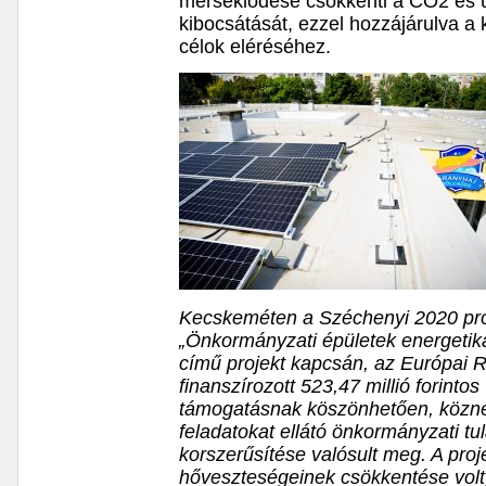
mérséklődése csökkenti a CO2 és
kibocsátását, ezzel hozzájárulva a
célok eléréséhez.
Kecskeméten a Széchenyi 2020 pro
„Önkormányzati épületek energetik
című projekt kapcsán, az Európai Re
finanszírozott 523,47 millió forinto
támogatásnak köszönhetően, köznev
feladatokat ellátó önkormányzati t
korszerűsítése valósult meg. A proj
hőveszteségeinek csökkentése volt