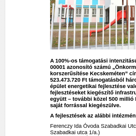
A 100%-os támogatási intenzitás
00001 azonosító számú „Önkormá
korszerűsítése Kecskeméten” cí
523.473.720 Ft támogatásból há
épület energetikai fejlesztése va
fejlesztéseket kiegészítő infrast
együtt – további közel 500 milli
saját forrással kiegészülve.
A fejlesztések az alábbi intézmén
Ferenczy Ida Óvoda Szabadkai Utc
Szabadkai utca 1/a.)