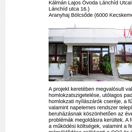
Kálmán Lajos Óvoda Lánchíd Utca
Lánchíd utca 16.)
Aranyhaj Bölcsőde (6000 Kecskemét
A projekt keretében megvalósult va
homlokzatszigetelése, utólagos pad
homlokzati nyílászárók cseréje, a f
valamint napelemes rendszer telepít
beruházásnak köszönhetően az éve
problémák megoldásra kerültek. A 
a működési költségek, valamint a 