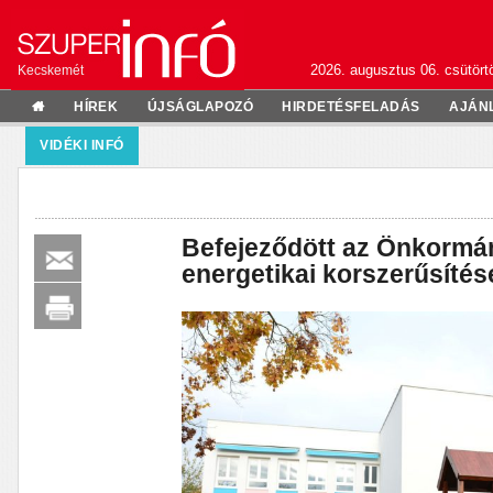
2026. augusztus 06. csütörtö
Kecskemét
HÍREK
ÚJSÁGLAPOZÓ
HIRDETÉSFELADÁS
AJÁN
VIDÉKI INFÓ
Befejeződött az Önkormán
energetikai korszerűsíté