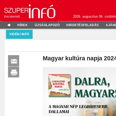
2026. augusztus 06. csütörtö
Kecskemét
HÍREK
ÚJSÁGLAPOZÓ
HIRDETÉSFELADÁS
AJÁN
VIDÉKI INFÓ
Magyar kultúra napja 202