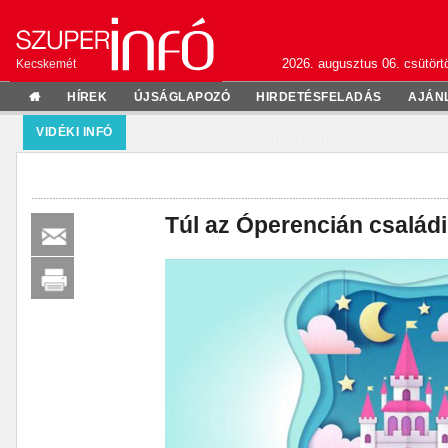
2026. augusztus 06. csütörtö
Kecskemét
HÍREK
ÚJSÁGLAPOZÓ
HIRDETÉSFELADÁS
AJÁN
VIDÉKI INFÓ
Túl az Óperencián család