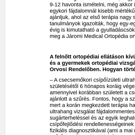
9-12 havonta ismételni, még akkor i
egykori fájdalomnál kisebb mértékű
ajánljuk, ahol az első terápia nagy s
tanulmányok igazolták, hogy egy-eg
évig is kimutatható a gyulladáscsök
meg a Járomi Medical Ortopédia or
A felnőtt ortopédiai ellátáson k
és a gyermekek ortopédiai vizsgá
Orvosi Rendelőben. Hogyan tört
– A csecsemőkori csípőízületi ultr
születésétől 6 hónapos koráig vég
amennyivel korábban született a c
ajánlott a szűrés. Fontos, hogy a 
mert a korán megkezdett terápia ha
ultrahang vizsgálat fájdalommentes
sugárterheléssel és az egyik legh
csípőfejlődési rendellenességeinek
fizikális diagnosztikával (ami a mai