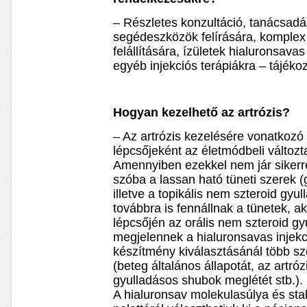
– Részletes konzultáció, tanácsadá
segédeszközök felírására, komplex f
felállítására, ízületek hialuronsava
egyéb injekciós terápiákra – tájékoz
Hogyan kezelhető az artrózis?
– Az artrózis kezelésére vonatkozó 
lépcsőjeként az életmódbeli változt
Amennyiben ezekkel nem jár sikerre
szóba a lassan ható tüneti szerek (g
illetve a topikális nem szteroid gy
továbbra is fennállnak a tünetek, a
lépcsőjén az orális nem szteroid gy
megjelennek a hialuronsavas injekc
készítmény kiválasztásánál több s
(beteg általános állapotát, az artr
gyulladásos shubok meglétét stb.).
A hialuronsav molekulasúlya és stab