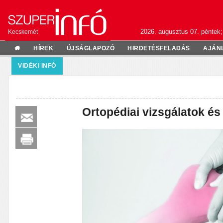
2026. augusztus 07. péntek;
Kecskemét
HÍREK
ÚJSÁGLAPOZÓ
HIRDETÉSFELADÁS
AJÁN
VIDÉKI INFÓ
Ortopédiai vizsgálatok és