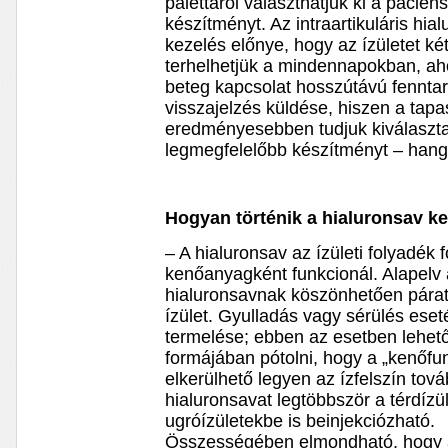
palettáról választhatjuk ki a páci
készítményt. Az intraartikuláris hia
kezelés előnye, hogy az ízületet k
terhelhetjük a mindennapokban, ah
beteg kapcsolat hosszútávú fenntar
visszajelzés küldése, hiszen a tapa
eredményesebben tudjuk kiválaszt
legmegfelelőbb készítményt – hang
Hogyan történik a hialuronsav k
– A hialuronsav az ízületi folyadék
kenőanyagként funkcionál. Alapelv az
hialuronsavnak köszönhetően párat
ízület. Gyulladás vagy sérülés ese
termelése; ebben az esetben lehetős
formájában pótolni, hogy a „kenőfun
elkerülhető legyen az ízfelszín tov
hialuronsavat legtöbbször a térdízül
ugróízületekbe is beinjekciózható.
Összességében elmondható, hogy a