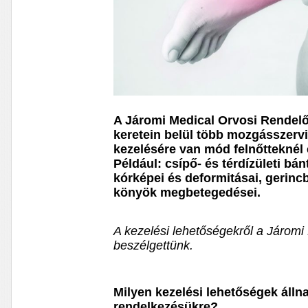
A Járomi Medical Orvosi Rendelő
keretein belül több mozgásszervi
kezelésére van mód felnőtteknél
Például: csípő- és térdízületi bá
kórképei és deformitásai, gerincb
könyök megbetegedései.
A kezelési lehetőségekről a Járomi
beszélgettünk.
Milyen kezelési lehetőségek álln
rendelkezésükre?