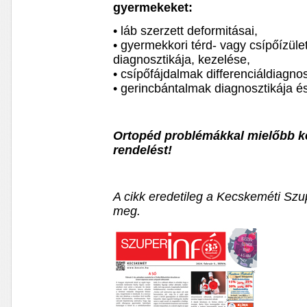
gyermekeket:
• láb szerzett deformitásai,
• gyermekkori térd- vagy csípőízüle
diagnosztikája, kezelése,
• csípőfájdalmak differenciáldiagnos
• gerincbántalmak diagnosztikája é
Ortopéd problémákkal mielőbb ke
rendelést!
A cikk eredetileg a Kecskeméti Szu
meg.