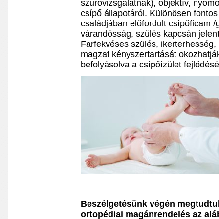
szűrővizsgálatnak), objektív, nyom
csípő állapotáról. Különösen fonto
családjában előfordult csípőficam /g
várandósság, szülés kapcsán jelen
Farfekvéses szülés, ikerterhesség
magzat kényszertartását okozhatj
befolyásolva a csípőízület fejlődését 
Beszélgetésünk végén megtudtuk
ortopédiai magánrendelés az al