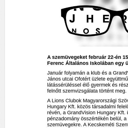
A szemüvegeket február 22-én 15.
Ferenc Általános Iskolában egy 
Január folyamán a klub és a Grand
János utcai Ofotért üzlete együtt
látássérüléssel élő gyermek és rész
felnőtt szemvizsgálata történt meg.
A Lions Clubok Magyarországi Szö
Hungary Kft. közös társadalmi fele
révén, a GrandVision Hungary Kft. ü
pénzadomány összértékén belül, a h
szemüvegekre. A Kecskeméti Szent 