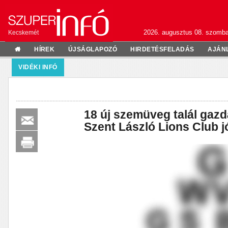
2026. augusztus 08. szomba
Kecskemét
HÍREK
ÚJSÁGLAPOZÓ
HIRDETÉSFELADÁS
AJÁN
VIDÉKI INFÓ
18 új szemüveg talál gaz
Szent László Lions Club j