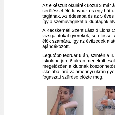
Az elkészült okulárék közül 3 már á
sérüléssel élő lánynak és egy hátr
tagjának. Az édesapa és az 5 éves k
így a szemüvegeket a klubtagok elv
A Kecskeméti Szent László Lions C
vizsgálatokat gyerekek, sérüléssel
élők számára, így az évtizedek ala
ajándékozott.
Legutóbb február 6-án, szintén a II
Iskolába járó 6 ukrán menekült cs
megelőzően a klubnak köszönhet
iskolába járó valamennyi ukrán gy
fogászati szűrése előzte meg.