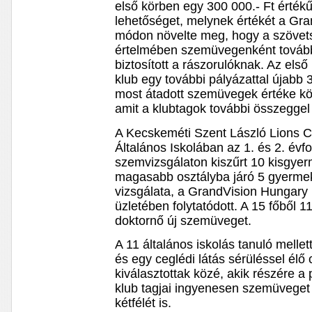
első körben egy 300 000.- Ft érték
lehetőséget, melynek értékét a Gra
módon növelte meg, hogy a szövet
értelmében szemüvegenként tová
biztosított a rászorulóknak. Az els
klub egy további pályázattal újabb 3
most átadott szemüvegek értéke köze
amit a klubtagok további összeggel 
A Kecskeméti Szent László Lions Cl
Általános Iskolában az 1. és 2. év
szemvizsgálaton kiszűrt 10 kisgyer
magasabb osztályba járó 5 gyerme
vizsgálata, a GrandVision Hungary K
üzletében folytatódott. A 15 főből 1
doktornő új szemüveget.
A 11 általános iskolás tanuló mellett
és egy ceglédi látás sérüléssel élő 
kiválasztottak közé, akik részére 
klub tagjai ingyenesen szemüveget
kétfélét is.