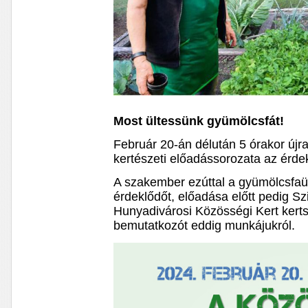
Most ültessünk gyümölcsfát!
Február 20-án délután 5 órakor új
kertészeti előadássorozata az érde
A szakember ezúttal a gyümölcsfaül
érdeklődőt, előadása előtt pedig Sz
Hunyadivárosi Közösségi Kert kertsz
bemutatkozót eddig munkájukról.