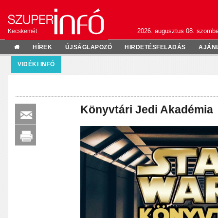
2026. augusztus 08. szomba
Kecskemét
HÍREK
ÚJSÁGLAPOZÓ
HIRDETÉSFELADÁS
AJÁN
VIDÉKI INFÓ
Könyvtári Jedi Akadémia