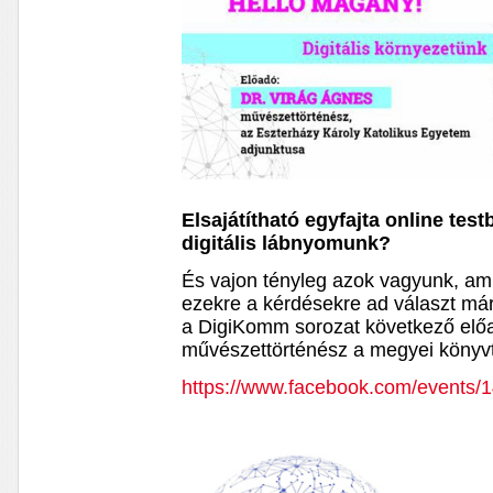
Elsajátítható egyfajta online test
digitális lábnyomunk?
És vajon tényleg azok vagyunk, ami
ezekre a kérdésekre ad választ má
a DigiKomm sorozat következő elő
művészettörténész a megyei könyv
https://www.facebook.com/events