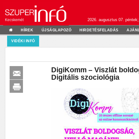
2026. augusztus 07. péntek;
Kecskemét
HÍREK
ÚJSÁGLAPOZÓ
HIRDETÉSFELADÁS
AJÁN
VIDÉKI INFÓ
DigiKomm – Viszlát boldo
Digitális szociológia