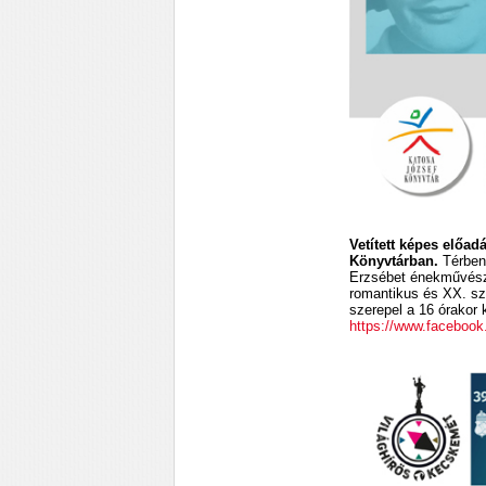
Vetített képes előa
Könyvtárban.
Térben 
Erzsébet énekművész 
romantikus és XX. sz
szerepel a 16 órakor
https://www.faceboo