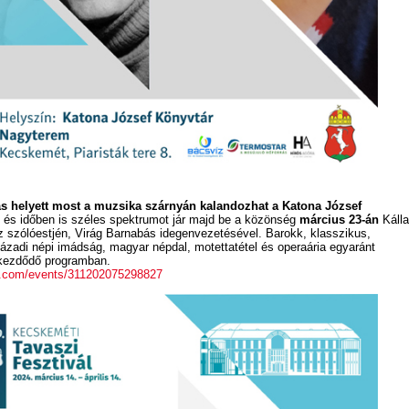
dás helyett most a muzsika szárnyán kalandozhat a Katona József
és időben is széles spektrumot jár majd be a közönség
március 23-án
Kálla
szólóestjén, Virág Barnabás idegenvezetésével. Barokk, klasszikus,
ázadi népi imádság, magyar népdal, motettatétel és operaária egyaránt
 kezdődő programban.
k.com/events/311202075298827