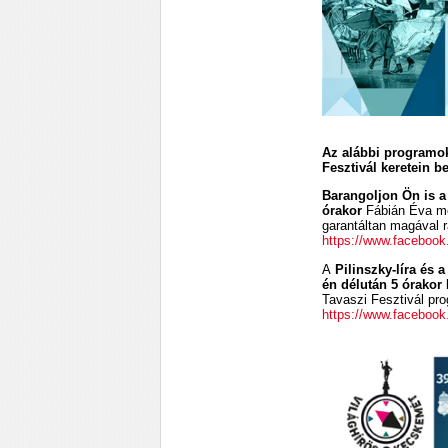
Az alábbi programok
Fesztivál keretein be
Barangoljon Ön is 
órakor
Fábián Éva me
garantáltan magával r
https://www.faceboo
A
Pilinszky-líra és 
én délután 5 órakor
k
Tavaszi Fesztivál pr
https://www.faceboo