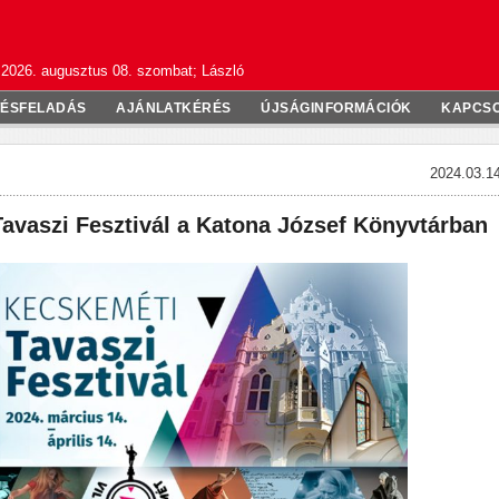
2026. augusztus 08. szombat; László
TÉSFELADÁS
AJÁNLATKÉRÉS
ÚJSÁGINFORMÁCIÓK
KAPCS
2024.03.14
avaszi Fesztivál a Katona József Könyvtárban