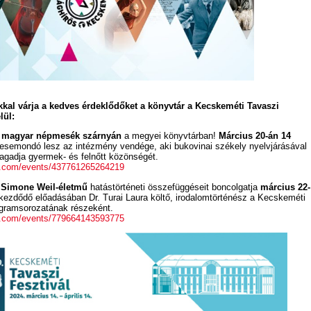
kal várja a kedves érdeklődőket a könyvtár a Kecskeméti Tavaszi
lül:
a magyar népmesék szárnyán
a megyei könyvtárban!
Március 20-án 14
semondó lesz az intézmény vendége, aki bukovinai székely nyelvjárásával
agadja gyermek- és felnőtt közönségét.
k.com/events/437761265264219
a Simone Weil-életmű
hatástörténeti összefüggéseit boncolgatja
március 22-
ezdődő előadásában Dr. Turai Laura költő, irodalomtörténész a Kecskeméti
ogramsorozatának részeként.
k.com/events/779664143593775