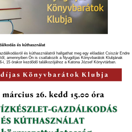
dálkodás és kúthasználat
azdálkodásról és kúthasználatról hallgathat meg egy előadást Csiszár Endre
től, amennyiben Ön is csatlakozik a Nyugdíjas Könyvbarátok Klubjának
6-i, 15 órakor kezdődő találkozójához a Katona József Könyvtárban.