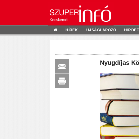
Kecskemét
HÍREK
ÚJSÁGLAPOZÓ
HIRDE
Nyugdíjas Kö