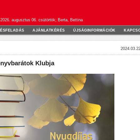
2026. augusztus 06. csütörtök; Berta, Bettina
TÉSFELADÁS
AJÁNLATKÉRÉS
ÚJSÁGINFORMÁCIÓK
KAPCS
2024.03.22
nyvbarátok Klubja