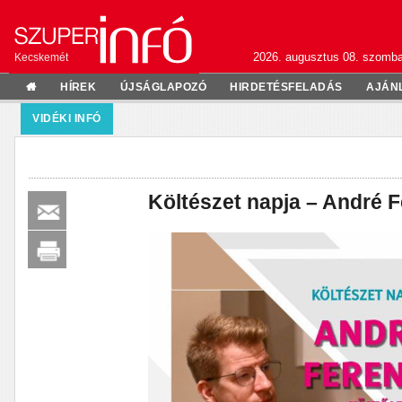
2026. augusztus 08. szomba
Kecskemét
HÍREK
ÚJSÁGLAPOZÓ
HIRDETÉSFELADÁS
AJÁN
VIDÉKI INFÓ
Költészet napja – André F