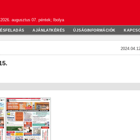
2026. augusztus 07. péntek; Ibolya
TÉSFELADÁS
AJÁNLATKÉRÉS
ÚJSÁGINFORMÁCIÓK
KAPCS
2024.04.12
15.