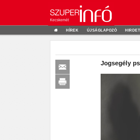
Kecskemét
HÍREK
ÚJSÁGLAPOZÓ
HIRDE
Jogsegély psz