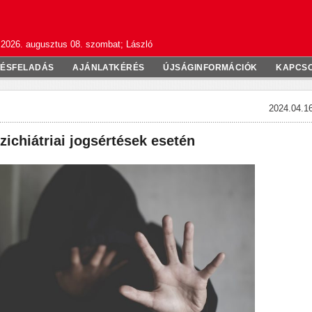
2026. augusztus 08. szombat; László
TÉSFELADÁS
AJÁNLATKÉRÉS
ÚJSÁGINFORMÁCIÓK
KAPCS
2024.04.16
ichiátriai jogsértések esetén