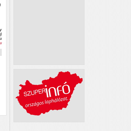
g
ny
)
u
u