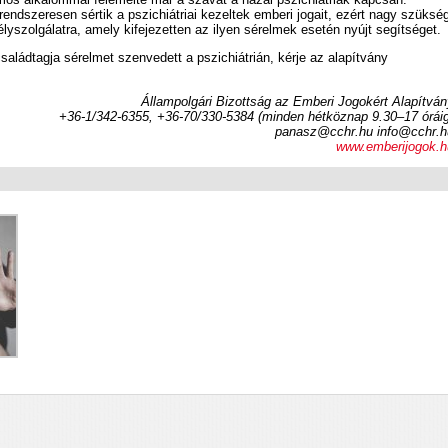
ndszeresen sértik a pszichiátriai kezeltek emberi jogait, ezért nagy szüksé
lyszolgálatra, amely kifejezetten az ilyen sérelmek esetén nyújt segítséget.
saládtagja sérelmet szenvedett a pszichiátrián, kérje az alapítvány
Állampolgári Bizottság az Emberi Jogokért Alapítvá
+36-1/342-6355, +36-70/330-5384 (minden hétköznap 9.30–17 óráig
panasz@cchr.hu info@cchr.h
www.emberijogok.h