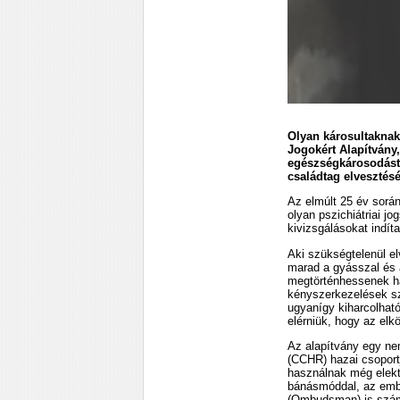
Olyan károsultaknak
Jogokért Alapítvány,
egészségkárosodást,
családtag elvesztésé
Az elmúlt 25 év során
olyan pszichiátriai j
kivizsgálásokat indít
Aki szükségtelenül el
marad a gyásszal és a
megtörténhessenek has
kényszerkezelések sz
ugyanígy kiharcolhat
elérniük, hogy az elkö
Az alapítvány egy nem
(CCHR) hazai csoport
használnak még elektr
bánásmóddal, az embe
(Ombudsman) is számo