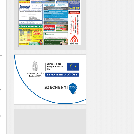
t
s
t