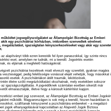
 működtet jogsegélyszolgálatot az Állampolgári Bizottság az Emberi
 akik egy pszichiátriai kórházban, intézetben szenvedtek sérelmet:
 megaláztatást, igazságtalan kényszerkezeléseket vagy akár egy szeretet
t.
 az alapítványt több ezren keresték fel ilyen panaszokkal, így szinte nincs
ogsértési eset, amelyben ne tudnák, mi a teendő. Jogsértés esetén
anak, és eljárnak a megfelelő hatóságoknál.
végzett pszichiátriai kezelések miatt elveszti egy szerettét, gyakran magára
 veszteséggel, pedig felelősségre vonással elejét vehetjük, hogy másokkal i
onló esetek. A pszichiátriákon átélt traumák, lekötözések,
intén életre szóló megrázkódtatást okozhatnak, mely esetekben sokszor
ó az igazságszolgáltatás. A jogvédőknek számtalan esetben sikerült már
vetőt elmarasztalják, illetve hogy a károsult kártérítést kapjon.
zetközi emberi jogi szervezet, az Állampolgári Bizottság az Emberi Jogokér
jaként működik. Magyarországon is sok még a teendő, hiszen hazánkban is
osokkot, szállítanak kényszerrel a pszichiátriára embereket – a megalázó
ri jogok elhanyagolásával kapcsolatban az Alapvető Jogok Biztosa
s alkalommal felemelte már a szavát a hazai pszichiátriák kapcsán.