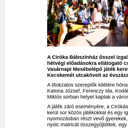
A Ciróka Bábszínház ősszel izga
hétvégi előadásokra ellátogató c
Vasárnapi Mesébelépő játék kere
Kecskemét utcaköveit az évszáz
A titokzatos szereplők kilétére hóna
Katona József, Ferenczy Ida, Kodál
Miklós sorban helyet kaptak a váro
A játék záró eseményére, a Ciróká
kerül sor közös játékokkal és egy i
nyomozásban részt vevő gyerekek, 
nyolc matricát összegyűjtöttek, eg