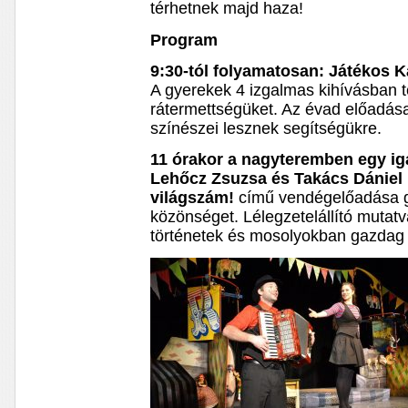
térhetnek majd haza!
Program
9:30-tól folyamatosan: Játékos K
A gyerekek 4 izgalmas kihívásban 
rátermettségüket. Az évad előadásai 
színészei lesznek segítségükre.
11 órakor a nagyteremben egy ig
Lehőcz Zsuzsa és Takács Dániel
világszám!
című vendégelőadása ga
közönséget. Lélegzetelállító mutat
történetek és mosolyokban gazdag p