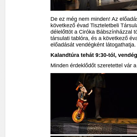
De ez még nem minden! Az előadás e
következő évad Tiszteletbeli Társul
délelőttöt a Ciróka Bábszínházzal tö
társulati tablóra, és a következő é
előadását vendégként látogathatja.
Kalandtúra tehát 9:30-tól, vendé
Minden érdeklődőt szeretettel vár 