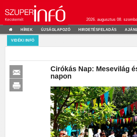
2026. augusztus 08. szomba
Kecskemét
HÍREK
ÚJSÁGLAPOZÓ
HIRDETÉSFELADÁS
AJÁN
VIDÉKI INFÓ
Cirókás Nap: Mesevilág é
napon