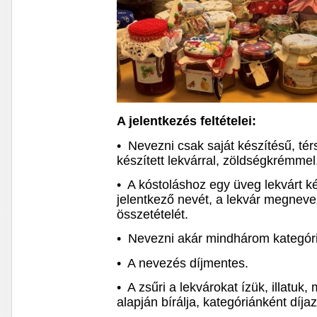
A jelentkezés feltételei:
• Nevezni csak saját készítésű, té
készített lekvárral, zöldségkrémmel,
• A kóstoláshoz egy üveg lekvárt ké
jelentkező nevét, a lekvár megneve
összetételét.
• Nevezni akár mindhárom kategóri
• A nevezés díjmentes.
• A zsűri a lekvárokat ízük, illatu
alapján bírálja, kategóriánként díja