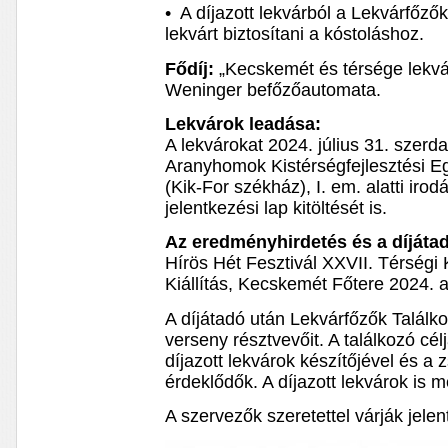
• A díjazott lekvárból a Lekvárfőző
lekvárt biztosítani a kóstoláshoz.
Fődíj:
„Kecskemét és térsége lekvá
Weninger befőzőautomata.
Lekvárok leadása:
A lekvárokat 2024. július 31. szerda
Aranyhomok Kistérségfejlesztési Eg
(Kik-For székház), I. em. alatti iro
jelentkezési lap kitöltését is.
Az eredményhirdetés és a díjátad
Hírös Hét Fesztivál XXVII. Térségi 
Kiállítás, Kecskemét Főtere 2024. 
A díjátadó után Lekvárfőzők Találko
verseny résztvevőit. A találkozó cél
díjazott lekvárok készítőjével és a 
érdeklődők. A díjazott lekvárok is 
A szervezők szeretettel várják jelen