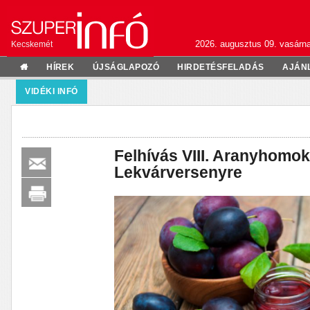
2026. augusztus 09. vasárn
Kecskemét
HÍREK
ÚJSÁGLAPOZÓ
HIRDETÉSFELADÁS
AJÁN
VIDÉKI INFÓ
Felhívás VIII. Aranyhomok
Lekvárversenyre