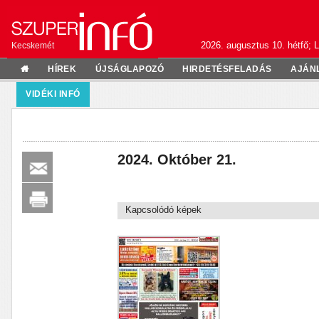
2026. augusztus 10. hétfő; L
Kecskemét
HÍREK
ÚJSÁGLAPOZÓ
HIRDETÉSFELADÁS
AJÁN
VIDÉKI INFÓ
2024. Október 21.
Kapcsolódó képek