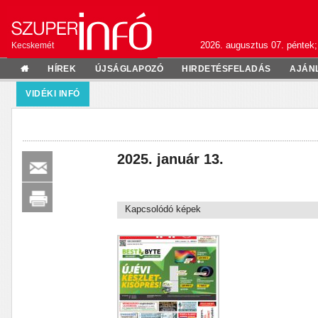
2026. augusztus 07. péntek;
Kecskemét
HÍREK
ÚJSÁGLAPOZÓ
HIRDETÉSFELADÁS
AJÁN
VIDÉKI INFÓ
2025. január 13.
Kapcsolódó képek