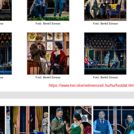
ese
Fotó: Benkő Emese
Fotó: Benkő Emese
ese
Fotó: Benkő Emese
Fotó: Benkő Emese
https://www.kecskemetinemzeti.hu/hu/fooldal.htm