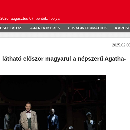
2026. augusztus 07. péntek; Ibolya
TÉSFELADÁS
AJÁNLATKÉRÉS
ÚJSÁGINFORMÁCIÓK
KAPCS
2025.02.05
látható először magyarul a népszerű Agatha-