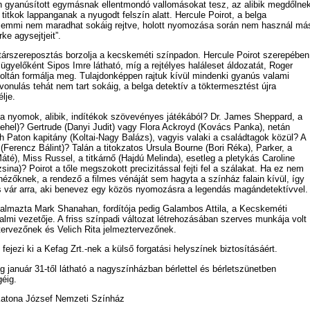
 gyanúsított egymásnak ellentmondó vallomásokat tesz, az alibik megdőlnek
 titkok lappanganak a nyugodt felszín alatt. Hercule Poirot, a belga
 semmi nem maradhat sokáig rejtve, holott nyomozása során nem használ má
ke agysejtjeit”.
ztárszereposztás borzolja a kecskeméti színpadon. Hercule Poirot szerepében
lügyelőként Sipos Imre látható, míg a rejtélyes haláleset áldozatát, Roger
ltán formálja meg. Tulajdonképpen rajtuk kívül mindenki gyanús valami
vonulás tehát nem tart sokáig, a belga detektív a töktermesztést újra
lje.
 a nyomok, alibik, indítékok szövevényes játékából? Dr. James Sheppard, a
ehel)? Gertrude (Danyi Judit) vagy Flora Ackroyd (Kovács Panka), netán
ph Paton kapitány (Koltai-Nagy Balázs), vagyis valaki a családtagok közül? A
 (Ferencz Bálint)? Talán a titokzatos Ursula Bourne (Bori Réka), Parker, a
té), Miss Russel, a titkárnő (Hajdú Melinda), esetleg a pletykás Caroline
ina)? Poirot a tőle megszokott precizitással fejti fel a szálakat. Ha ez nem
nézőknek, a rendező a filmes vénáját sem hagyta a színház falain kívül, így
s vár arra, aki benevez egy közös nyomozásra a legendás magándetektívvel.
kalmazta Mark Shanahan, fordítója pedig Galambos Attila, a Kecskeméti
lmi vezetője. A friss színpadi változat létrehozásában szerves munkája volt
ervezőnek és Velich Rita jelmeztervezőnek.
ejezi ki a Kefag Zrt.-nek a külső forgatási helyszínek biztosításáért.
 január 31-től látható a nagyszínházban bérlettel és bérletszünetben
éig.
Katona József Nemzeti Színház