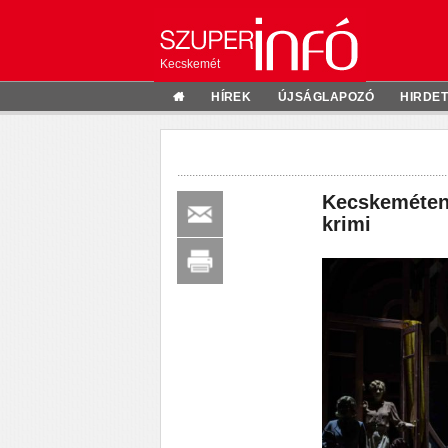
Kecskemét
HÍREK
ÚJSÁGLAPOZÓ
HIRDE
Kecskeméten 
krimi