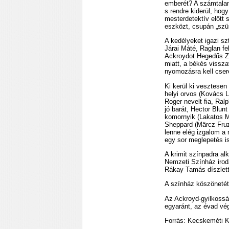
emberét? A számtalan
s rendre kiderül, hogy
mesterdetektív előtt
eszközt, csupán „szür
A kedélyeket igazi s
Járai Máté, Raglan fe
Ackroydot Hegedűs Zo
miatt, a békés vissza
nyomozásra kell cseré
Ki kerül ki vesztesen
helyi orvos (Kovács L
Roger nevelt fia, Ral
jó barát, Hector Blunt
komornyik (Lakatos Má
Sheppard (Märcz Fruzs
lenne elég izgalom a 
egy sor meglepetés i
A krimit színpadra al
Nemzeti Színház iroda
Rákay Tamás díszlett
A színház köszönetét f
Az Ackroyd-gyilkosság
egyaránt, az évad vég
Forrás: Kecskeméti 