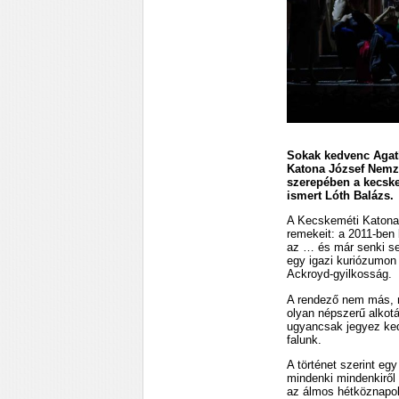
Sokak kedvenc Agath
Katona József Nemze
szerepében a kecskem
ismert Lóth Balázs.
A Kecskeméti Katona 
remekeit: a 2011-ben
az … és már senki se
egy igazi kuriózumon
Ackroyd-gyilkosság.
A rendező nem más, m
olyan népszerű alkot
ugyancsak jegyez kedv
falunk.
A történet szerint eg
mindenki mindenkiről 
az álmos hétköznapok