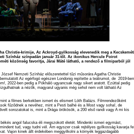
a Christie-krimije, Az Ackroyd-gyilkosság elevenedik meg a Kecskemét
ti Színház színpadán január 31-től. Az ikonikus Hercule Poirot
éti közönség favoritja, Járai Máté látható, a rendező a filmiparból jól
József Nemzeti Színház előszeretettel tűzi műsorára Agatha Christie
 bemutatott Az egérfogó egészen Londonig repítette a teátrumot, de 2019-ben
m!, 2022-ben pedig a Pókháló ugyancsak nagy sikert aratott. Ezúttal pedig
 izgulhatnak a nézők, magyarul ugyanis még sehol nem volt látható Az
int a filmes berkekben ismert és elismert Lóth Balázs. Filmrendezőként
ások fűződnek a nevéhez, mint a Pesti balhé és a Most vagy soha!, de
elt sorozatokat is, mint a Drága örökösök, a 200 első randi vagy A mi kis
y békés angol falucska éli megszokott életét. Mindenki ismeri egymást,
mindent tud, vagy tudni vél. Ám egyszer csak rejtélyes gyilkosság kavarja fe
at. Vajon kinek állt érdekében meggyilkolni a környék leggazdagabb