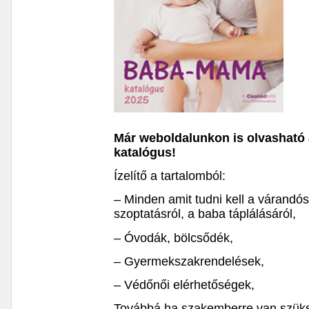
Már weboldalunkon is olvasható
katalógus!
Ízelítő a tartalomból:
– Minden amit tudni kell a várandó
szoptatásról, a baba táplálásáról,
– Óvodák, bölcsődék,
– Gyermekszakrendelések,
– Védőnői elérhetőségek,
Továbbá ha szakemberre van szüks