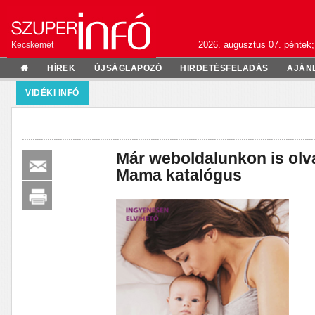
2026. augusztus 07. péntek;
Kecskemét
HÍREK
ÚJSÁGLAPOZÓ
HIRDETÉSFELADÁS
AJÁN
VIDÉKI INFÓ
Már weboldalunkon is olv
Mama katalógus