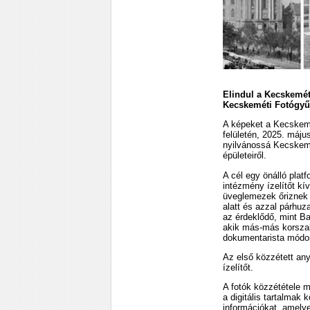
Elindul a Kecskemét
Kecskeméti Fotógyű
A képeket a Kecskem
felületén, 2025. máju
nyilvánossá Kecskemét
épületeiről.
A cél egy önálló platf
intézmény ízelítőt kív
üveglemezek őriznek 
alatt és azzal párhu
az érdeklődő, mint B
akik más-más korsza
dokumentarista módon 
Az első közzétett an
ízelítőt.
A fotók közzététele me
a digitális tartalmak
információkat, amely