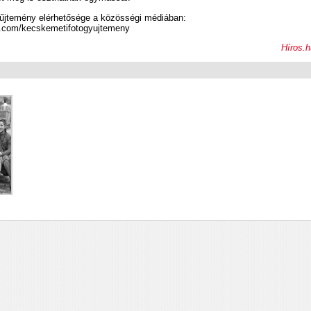
űjtemény elérhetősége a közösségi médiában:
k.com/kecskemetifotogyujtemeny
Híros.h