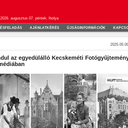
2026. augusztus 07. péntek; Ibolya
TÉSFELADÁS
AJÁNLATKÉRÉS
ÚJSÁGINFORMÁCIÓK
KAPCS
2025.05.09
ndul az egyedülálló Kecskeméti Fotógyűjtemén
 médiában