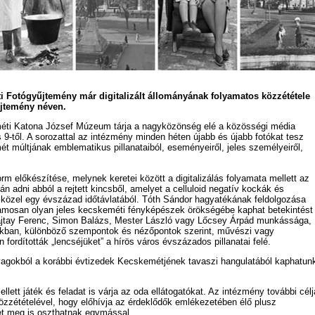
i Fotógyűjtemény már digitalizált állományának folyamatos közzététele
jtemény néven.
éti Katona József Múzeum tárja a nagyközönség elé a közösségi média
s 9-től. A sorozattal az intézmény minden héten újabb és újabb fotókat tesz
 múltjának emblematikus pillanataiból, eseményeiről, jeles személyeiről,
orm előkészítése, melynek keretei között a digitalizálás folyamata mellett az
án adni abból a rejtett kincsből, amelyet a celluloid negatív kockák és
közel egy évszázad időtávlatából. Tóth Sándor hagyatékának feldolgozása
zamosan olyan jeles kecskeméti fényképészek örökségébe kaphat betekintést
ajtay Ferenc, Simon Balázs, Mester László vagy Lőcsey Árpád munkássága,
kban, különböző szempontok és nézőpontok szerint, művészi vagy
fordították „lencséjüket” a hírös város évszázados pillanatai felé.
yagokból a korábbi évtizedek Kecskemétjének tavaszi hangulatából kaphatun
llett játék és feladat is várja az oda ellátogatókat. Az intézmény további célj
 közzétételével, hogy előhívja az érdeklődők emlékezetében élő plusz
et meg is oszthatnak egymással.