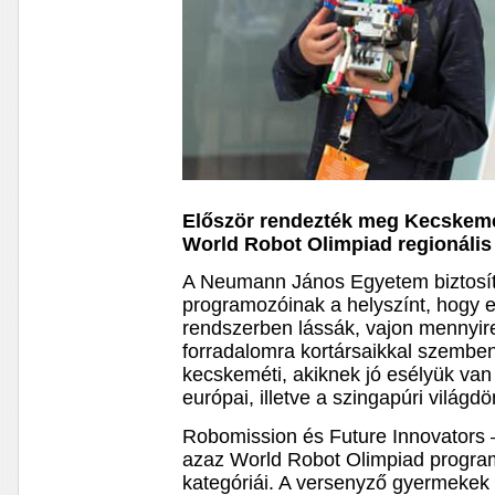
Először rendezték meg Kecskemé
World Robot Olimpiad regionális 
A Neumann János Egyetem biztosíto
programozóinak a helyszínt, hogy e
rendszerben lássák, vajon mennyire 
forradalomra kortársaikkal szemben
kecskeméti, akiknek jó esélyük van 
európai, illetve a szingapúri világdö
Robomission és Future Innovators 
azaz World Robot Olimpiad progra
kategóriái. A versenyző gyermekek 