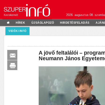
2026. augusztus 08. szomba
Kecskemét
HÍREK
ÚJSÁGLAPOZÓ
HIRDETÉSFELADÁS
AJÁN
VIDÉKI INFÓ
A jövő feltalálói – progr
Neumann János Egyetem