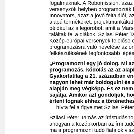
fogalmaknak. A Robomission, azaz 
versenyzők helyben programozták b
Innovators, azaz a jövő feltalálói, 
alapú termékeket, projektmunkákat 
például az a legorobot, amit a Mar
találtak fel a diákok. Szilasi Péte
Közép-európai versenyek felelőse e
programozásra való nevelése az or
felkészülésének legfontosabb lépés
„Programozni egy jó dolog. Mi a
programozás, kódolás az az alap
Gyakorlatilag a 21. században en
nagyon lehet már boldogulni és 
alapján meg végképp. És ez nem
sajátja. Amikor azt gondoljuk, h
érteni fognak ehhez a történethe
— hívta fel a figyelmet Szilasi Pét
Szilasi Péter Tamás az írástudásho
ahogyan a középkorban az írni tudó 
ma a programozni tudó fiatalok vis