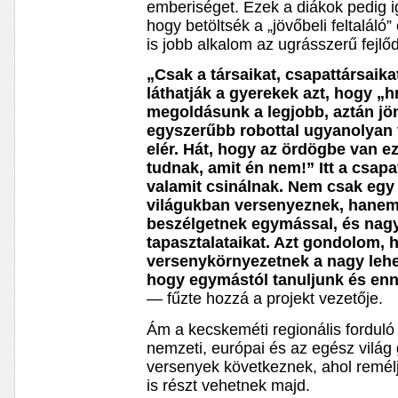
emberiséget. Ezek a diákok pedig 
hogy betöltsék a „jövőbeli feltaláló”
is jobb alkalom az ugrásszerű fejl
„Csak a társaikat, csapattársaik
láthatják a gyerekek azt, hogy 
megoldásunk a legjobb, aztán jön
egyszerűbb robottal ugyanolyan 
elér. Hát, hogy az ördögbe van e
tudnak, amit én nem!” Itt a csap
valamit csinálnak. Nem csak egy 
világukban versenyeznek, hanem 
beszélgetnek egymással, és nag
tapasztalataikat. Azt gondolom, 
versenykörnyezetnek a nagy lehet
hogy egymástól tanuljunk és en
— fűzte hozzá a projekt vezetője.
Ám a kecskeméti regionális fordul
nemzeti, európai és az egész vil
versenyek következnek, ahol remé
is részt vehetnek majd.