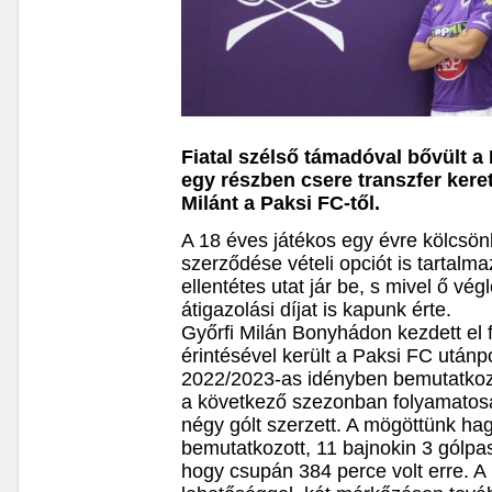
Fiatal szélső támadóval bővült a
egy részben csere transzfer kere
Milánt a Paksi FC-től.
A 18 éves játékos egy évre kölcsö
szerződése vételi opciót is tartal
ellentétes utat jár be, s mivel ő vég
átigazolási díjat is kapunk érte.
Győrfi Milán Bonyhádon kezdett el 
érintésével került a Paksi FC utánp
2022/2023-as idényben bemutatkozha
a következő szezonban folyamatosan
négy gólt szerzett. A mögöttünk ha
bemutatkozott, 11 bajnokin 3 gólpa
hogy csupán 384 perce volt erre. A 