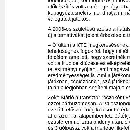
lehetőséggel, két mérkőzésen tovább
előkészítés volt a mérlege, így a b
kupagyőztesnek is mondhatja immá
válogatott játékos.
A 2006-os születésű szélső a fiata
új alternatívákat jelent érkezése 
– Örültem a KTE megkeresésének,
lehetőségnek fogok fel, hogy minél
fő célom amellett, hogy szeretnék m
volt a klub célkitűzése és elképzelé
teljesítményt nyújtani, ami magáva
eredményességet is. Ami a játékomat
játékban, cselezésben, széljátékb
talán a legjobban segíteni majd a c
Zeke Márió a transzfer részeként vé
ezzel párhuzamosan. A 24 esztend
ezelőtt, először még kölcsönbe érk
ahol azonnal alapember lett. Játék
ezüstéremmel záruló idény után, s 
és 3 gólpassz volt a mérlege lila-f