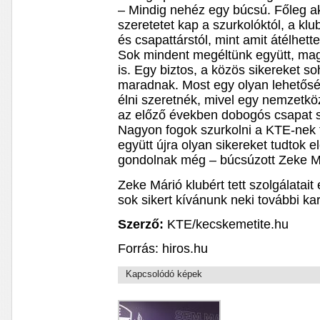
– Mindig nehéz egy búcsú. Főleg a
szeretetet kap a szurkolóktól, a kl
és csapattárstól, mint amit átélhett
Sok mindent megéltünk együtt, ma
is. Egy biztos, a közös sikereket s
maradnak. Most egy olyan lehetőség
élni szeretnék, mivel egy nemzetkö
az előző években dobogós csapat sz
Nagyon fogok szurkolni a KTE-nek 
együtt újra olyan sikereket tudtok 
gondolnak még – búcsúzott Zeke M
Zeke Márió klubért tett szolgálatai
sok sikert kívánunk neki további kar
Szerző:
KTE/kecskemetite.hu
Forrás: hiros.hu
Kapcsolódó képek