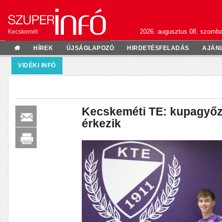
2026. augusztus 08. szomba
Kecskemét
HÍREK
ÚJSÁGLAPOZÓ
HIRDETÉSFELADÁS
AJÁN
VIDÉKI INFÓ
Kecskeméti TE: kupagyőz
érkezik