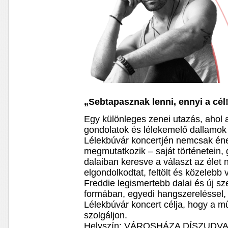
„Sebtapasznak lenni, ennyi a cél
Egy különleges zenei utazás, ahol 
gondolatok és lélekemelő dallamok 
Lélekbúvár koncertjén nemcsak én
megmutatkozik – saját történetein, 
dalaiban keresve a választ az élet 
elgondolkodtat, feltölt és közeleb
Freddie legismertebb dalai és új sz
formában, egyedi hangszereléssel,
Lélekbúvár koncert célja, hogy a m
szolgáljon.
Helyszín: VÁROSHÁZA DÍSZUDV