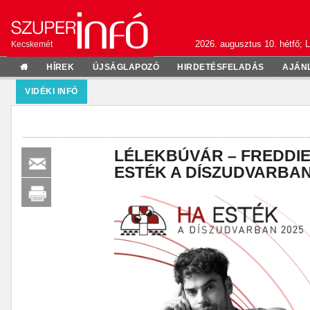
2026. augusztus 10. hétfő; L
Kecskemét
HÍREK
ÚJSÁGLAPOZÓ
HIRDETÉSFELADÁS
AJÁN
VIDÉKI INFÓ
LÉLEKBÚVÁR – FREDDIE a
ESTÉK A DÍSZUDVARBAN