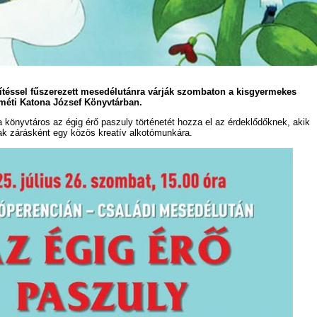
títéssel fűszerezett mesedélutánra várják szombaton a kisgyermekes
méti Katona József Könyvtárban.
könyvtáros az égig érő paszuly történetét hozza el az érdeklődőknek, akik
nak zárásként egy közös kreatív alkotómunkára.