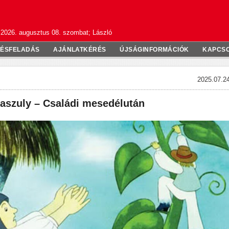
2026. augusztus 08. szombat; László
TÉSFELADÁS
AJÁNLATKÉRÉS
ÚJSÁGINFORMÁCIÓK
KAPCS
2025.07.24
paszuly – Családi mesedélután