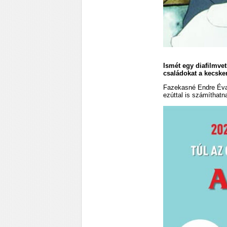
Ismét egy diafilmve
családokat a kecske
Fazekasné Endre Éva 
ezúttal is számíthat