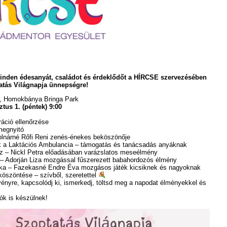
minden édesanyát, családot és érdeklődőt a HÍRCSE szervezésében
atás Világnapja ünnepségre!
, Homokbánya Bringa Park
tus 1. (péntek) 9:00
áció ellenőrzése
megnyitó
lnárné Rőfi Reni zenés-énekes beköszönője
 a Laktációs Ambulancia – támogatás és tanácsadás anyáknak
z – Nickl Petra előadásában varázslatos meseélmény
 Adorján Liza mozgással fűszerezett babahordozós élmény
a – Fazekasné Endre Éva mozgásos játék kicsiknek és nagyoknak
öszöntése – szívből, szeretettel
ényre, kapcsolódj ki, ismerkedj, töltsd meg a napodat élményekkel és
tók is készülnek!