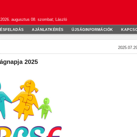
2026. augusztus 08. szombat; László
TÉSFELADÁS
AJÁNLATKÉRÉS
ÚJSÁGINFORMÁCIÓK
KAPCS
2025.07.29
lágnapja 2025