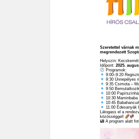
Szeretettel várnak 
megrendezett Szopt
Helyszín: Kecskemét
Időpont:
2025. augusz
Programok:
9:00–9:20 Regisztr
9:30 Ünnepélyes 
9:35 Csimota – Mo
9:50 Bemutatkozik
10:00 Papírszínhá
10:30 Maminbaba –
10:45 Babahancurk
11:00 Édesanyák k
Látogass el a rendezv
közösséggel!
A program alatt fo