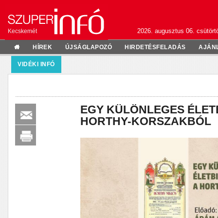
2026. augusztus 06. csütörtö
Kecskemét
HÍREK
ÚJSÁGLAPOZÓ
HIRDETÉSFELADÁS
AJÁN
VIDÉKI INFÓ
EGY KÜLÖNLEGES ÉLETB
HORTHY-KORSZAKBÓL