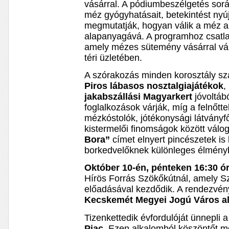
vásárral. A pódiumbeszélgetés sor
méz gyógyhatásait, betekintést nyú
megmutatják, hogyan válik a méz a
alapanyagává. A programhoz csatl
amely mézes sütemény vásárral vá
téri üzletében.
A szórakozás minden korosztály sz
Piros lábasos nosztalgiajátékok
,
jakabszállási Magyarkert
jóvoltáb
foglalkozások várják, míg a felnőtte
mézkóstolók, jótékonysági látvány
kistermelői finomságok között válo
Bora”
címet elnyert pincészetek is
borkedvelőknek különleges élményb
Október 10-én, pénteken 16:30 ó
Hírös Forrás Szökőkútnál, amely 
előadásával kezdődik. A rendezvé
Kecskemét Megyei Jogú Város a
Tizenkettedik évfordulóját ünnepli 
Piac.
Ezen alkalomból köszöntőt 