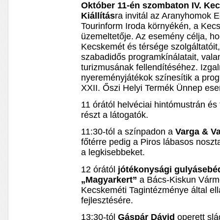
Október 11-én szombaton IV. Kec
Kiállítás
ra invitál az Aranyhomok E
Tourinform Iroda környékén, a Kec
üzemeltetője. Az esemény célja, h
Kecskemét és térsége szolgáltatóit, 
szabadidős programkínálatait, vala
turizmusának fellendítéséhez. Izga
nyereményjátékok színesítik a pro
XXII. Őszi Helyi Termék Ünnep es
11 órától helvéciai hintómustrán és
részt a látogatók.
11:30-tól a színpadon a
Varga & V
főtérre pedig a Piros lábasos noszt
a legkisebbeket.
12 órától
jótékonysági gulyásebéde
„Magyarkert”
a Bács-Kiskun Várme
Kecskeméti Tagintézménye által ell
fejlesztésére.
13:30-tól
Gáspár Dávid
operett slá