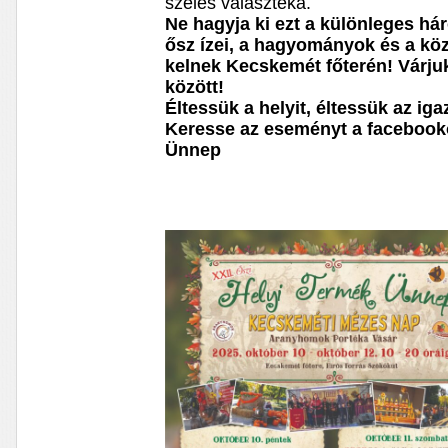
széles választéka.
Ne hagyja ki ezt a különleges h
ősz ízei, a hagyományok és a kö
kelnek Kecskemét főterén! Várjuk
között!
Éltessük a helyit, éltessük az igaz
Keresse az eseményt a facebooko
Ünnep