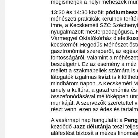
megismerjék a helyi méhészek mun
13:30 és 14:30 között
pódiumbesz
méhészeti praktikák kerülnek terít
Imre, a Kecskeméti SZC Széchenyi
nyugalmazott mesterpedagógusa, H
Vármegyei Oktatókórház dietetiku
kecskeméti Hegedűs Méhészet őste
gasztronómiai szerepéről, az egés
fontosságáról, valamint a méhészet
beszélgetni. Ez az esemény a méz
mellett a szakmabeliek számára is é
látogatók izgalmas
kvízt
is kitölth
mindhárom napon. A Kecskeméti M
amely a kultúra, a gasztronómia és 
összefonódásával méltóképpen ünn
munkáját. A szervezők szeretettel v
részt venni ezen az édes és tartal
A vasárnapi nap hangulatát a
Peng
kezdődő
Jazz délutánja
teszi telj
aláfestést biztosít a mézes finoms