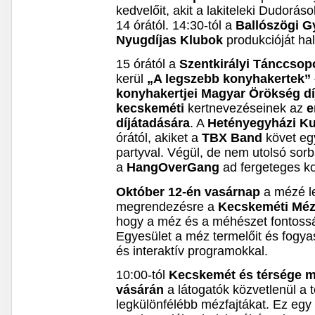
kedvelőit, akit a lakiteleki Dudorá
14 órától. 14:30-tól a
Ballószögi G
Nyugdíjas Klubok
produkcióját hal
15 órától a
Szentkirályi Tánccsop
kerül
„A legszebb konyhakertek”
konyhakertjei Magyar Örökség d
kecskeméti
kertnevezéseinek az
e
díjátadására
. A
Hetényegyházi Ku
órától, akiket a
TBX Band
követ egy
partyval. Végül, de nem utolsó sor
a
HangOverGang
ad fergeteges ko
Október 12-én vasárnap
a mézé le
megrendezésre a
Kecskeméti Méz
hogy a méz és a méhészet fontosság
Egyesület a méz termelőit és fogyas
és interaktív programokkal.
10:00-tól
Kecskemét és térsége mé
vásárán
a látogatók közvetlenül a 
legkülönfélébb mézfajtákat. Ez egy