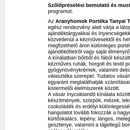
Szőlőpréselési bemutató és mus
programot.
Az
Aranyhomok Portéka Tanyai 
egész rendezvény alatt várja a láto
ajándéktárgyakkal és ínyencségekke
közvetlenül a kézművesektől és hel
megfizethető áron különleges porté
ajándékötletről vagy saját élményrő
A kínálatban bőrből és fából készül
kézműves ruhák, horgolt és textil po
gyógynövénykrémek, valamint deko
választéka szerepel. Tudatos vásá
egyaránt megtalálhatják számításai
kistermelői élelmiszerek között.
A vásár ínycsiklandó kínálata között 
készítmények, szörpök, mézek, lek
csokoládék és erdélyi különlegessé
hangulatot tovább fokozzák a hag
kürtőskalács, lepény, lángos, meleg
gesztenye, valamint a tájjellegű b