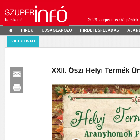
2026. augusztus 07. péntek;
Kecskemét
HÍREK
ÚJSÁGLAPOZÓ
HIRDETÉSFELADÁS
AJÁN
VIDÉKI INFÓ
XXII. Őszi Helyi Termék