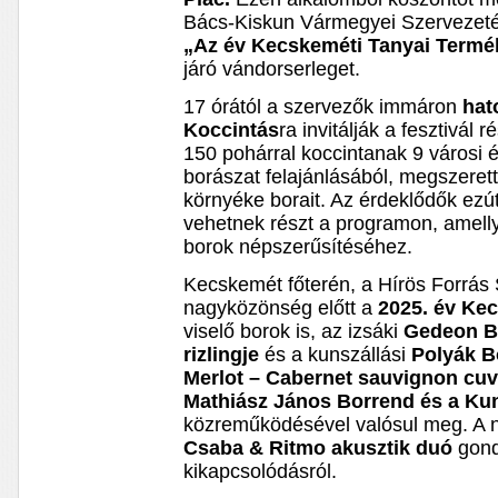
Bács-Kiskun Vármegyei Szervezeté
„Az év Kecskeméti Tanyai Termék
járó vándorserleget.
17 órától a szervezők immáron
hat
Koccintás
ra invitálják a fesztivál
150 pohárral koccintanak 9 városi 
borászat felajánlásából, megszeret
környéke borait. Az érdeklődők ezút
vehetnek részt a programon, amelly
borok népszerűsítéséhez.
Kecskemét főterén, a Hírös Forrás
nagyközönség előtt a
2025. év Ke
viselő borok is, az izsáki
Gedeon B
rizlingje
és a kunszállási
Polyák B
Merlot – Cabernet sauvignon cu
Mathiász János Borrend és a Ku
közreműködésével valósul meg. A n
Csaba & Ritmo akusztik duó
gond
kikapcsolódásról.