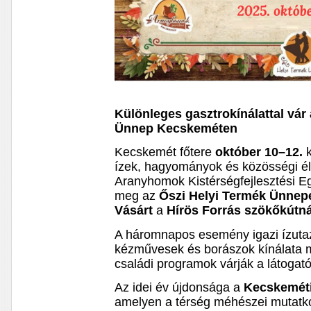
Különleges gasztrokínálattal vár 
Ünnep Kecskeméten
Kecskemét főtere
október 10–12.
k
ízek, hagyományok és közösségi é
Aranyhomok Kistérségfejlesztési E
meg az
Őszi Helyi Termék Ünnep
Vásárt
a
Hírös Forrás
szökőkútná
A háromnapos esemény igazi ízutazá
kézművesek és borászok kínálata me
családi programok várják a látogató
Az idei év újdonsága a
Kecskemét
amelyen a térség méhészei mutatkoz