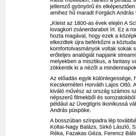
Kleist műveiben, hanem a pimasz t
jellemző gyönyörű és elképesztően 
amihez hű maradt Forgách András f
„Kleist az 1800-as évek elején A Sc
lovagkori zsánerdarabot írt. Ez a r
hozta magával, hogy ezek a középkor
elkezdtek újra beférkőzni a köztud
komfortolvasmányok voltak sokak 
erőteljes analógiát napjaink streami
melyekben a misztikus, a fantasy v
zökkentik ki a nézőt a mindennapok
Az előadás egyik különlegessége, h
Kecskeméten Horváth Lajos Ottó. A
kiváló művész az ország számos s
népszerű filmekből és sorozatokból
például az Üvegtigris ikonikussá vált
András püspöke.
A bosszúban színpadra lép továbbá
Koltai-Nagy Balázs, Sirkó László, S
Réka, Fazakas Géza, Ferencz Bálin