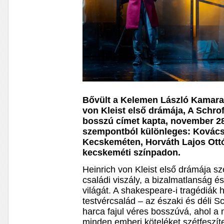
Bővült a Kelemen László Kamaras
von Kleist első drámája, A Schro
bosszú címet kapta, november 28-
szempontból különleges: Kovács 
Kecskeméten, Horváth Lajos Ottó 
kecskeméti színpadon.
Heinrich von Kleist első drámája sz
családi viszály, a bizalmatlanság és
világát. A shakespeare-i tragédiák
testvércsalád – az északi és déli S
harca fajul véres bosszúvá, ahol a
minden emberi köteléket szétfeszít