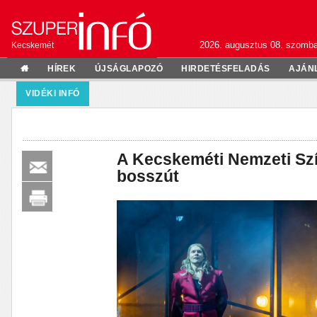
2026. augusztus 08. szomba
Kecskemét
HÍREK
ÚJSÁGLAPOZÓ
HIRDETÉSFELADÁS
AJÁN
VIDÉKI INFÓ
A Kecskeméti Nemzeti Sz
bosszút