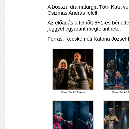
A bosszú dramaturgja Tóth Kata vol
Csizmás András felelt.
Az előadás a felnőtt 5+1-es bérlettel
jeggyel egyaránt megtekinthető.
Forrás: Kecskeméti Katona József
Fotó: Benkő Emese
Fotó: Benkő