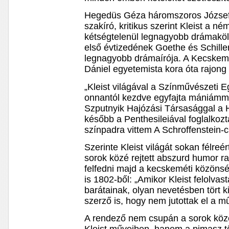
Hegedüs Géza háromszoros József A
szakíró, kritikus szerint Kleist a n
kétségtelenül legnagyobb drámakölt
első évtizedének Goethe és Schiller
legnagyobb drámaírója. A Kecskemé
Dániel egyetemista kora óta rajong
„Kleist világával a Színművészeti 
onnantól kezdve egyfajta mániámmá
Szputnyik Hajózási Társasággal a H
később a Penthesileiával foglalko
színpadra vittem A Schroffenstein-c
Szerinte Kleist világát sokan félreé
sorok közé rejtett abszurd humor r
felfedni majd a kecskeméti közönsé
is 1802-ből: „Amikor Kleist felolvas
barátainak, olyan nevetésben tört 
szerző is, hogy nem jutottak el a m
A rendező nem csupán a sorok közé 