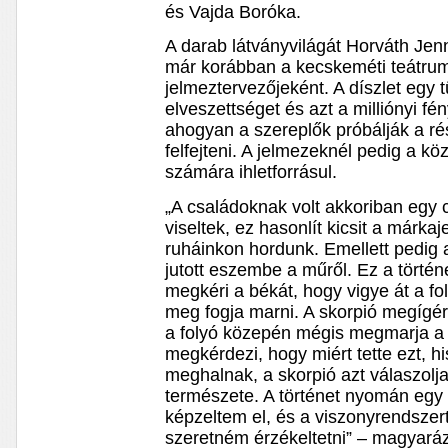
és Vajda Boróka.
A darab látványvilágát Horváth Jen
már korábban a kecskeméti teátrum
jelmeztervezőjeként. A díszlet egy t
elveszettséget és azt a milliónyi fén
ahogyan a szereplők próbálják a r
felfejteni. A jelmezeknél pedig a kö
számára ihletforrásul.
„A családoknak volt akkoriban egy
viseltek, ez hasonlít kicsit a márka
ruháinkon hordunk. Emellett pedig 
jutott eszembe a műről. Ez a történe
megkéri a békát, hogy vigye át a fol
meg fogja marni. A skorpió megígér
a folyó közepén mégis megmarja a 
megkérdezi, hogy miért tette ezt, 
meghalnak, a skorpió azt válaszolja
természete. A történet nyomán egy 
képzeltem el, és a viszonyrendszert
szeretném érzékeltetni” – magyará