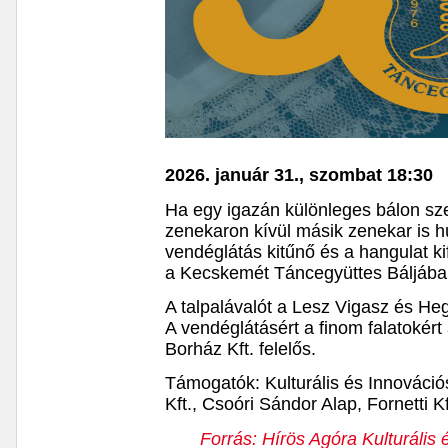
2026. január 31., szombat 18:30
Ha egy igazán különleges bálon szer
zenekaron kívül másik zenekar is hú
vendéglátás kitűnő és a hangulat k
a Kecskemét Táncegyüttes Báljába
A talpalávalót a Lesz Vigasz és Heg
A vendéglátásért a finom falatokér
Borház Kft. felelős.
Támogatók: Kulturális és Innováció
Kft., Csoóri Sándor Alap, Fornetti Kft
Forrás: Hírös Agóra Kulturális é