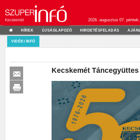
2026. augusztus 07. péntek;
Kecskemét
HÍREK
ÚJSÁGLAPOZÓ
HIRDETÉSFELADÁS
AJÁN
VIDÉKI INFÓ
Kecskemét Táncegyüttes 