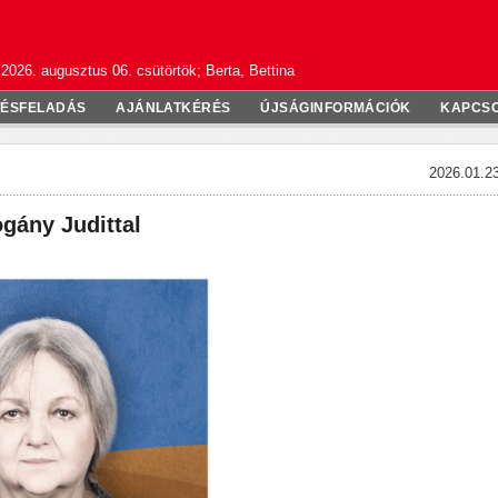
2026. augusztus 06. csütörtök; Berta, Bettina
TÉSFELADÁS
AJÁNLATKÉRÉS
ÚJSÁGINFORMÁCIÓK
KAPCS
2026.01.23
ogány Judittal