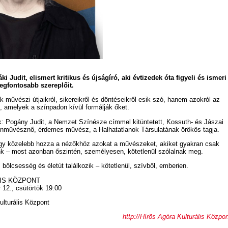
i Judit, elismert kritikus és újságíró, aki évtizedek óta figyeli és ismeri
legfontosabb szereplőit.
művészi útjaikról, sikereikről és döntéseikről esik szó, hanem azokról az
is, amelyek a színpadon kívül formálják őket.
 Pogány Judit, a Nemzet Színésze címmel kitüntetett, Kossuth- és Jászai
ínművésznő, érdemes művész, a Halhatatlanok Társulatának örökös tagja.
hogy közelebb hozza a nézőkhöz azokat a művészeket, akiket gyakran csak
k – most azonban őszintén, személyesen, kötetlenül szólalnak meg.
 bölcsesség és életút találkozik – kötetlenül, szívből, emberien.
LIS KÖZPONT
r 12., csütörtök 19:00
ulturális Központ
http://Hírös Agóra Kulturális Közpo