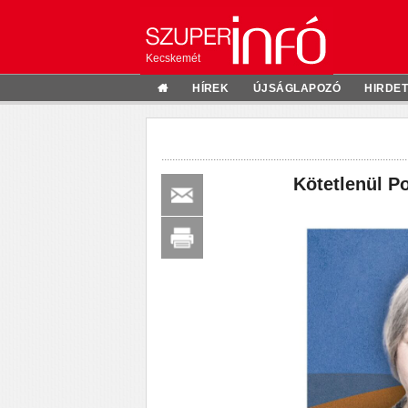
Kecskemét
HÍREK
ÚJSÁGLAPOZÓ
HIRDE
Kötetlenül P