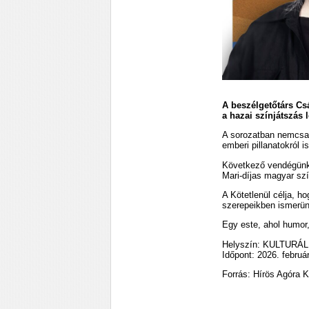
A beszélgetőtárs Csák
a hazai színjátszás 
A sorozatban nemcsak 
emberi pillanatokról 
Következő vendégünk:
Mari-díjas magyar sz
A Kötetlenül célja, 
szerepeikben ismerün
Egy este, ahol humor,
Helyszín: KULTURÁ
Időpont: 2026. februá
Forrás: Hírös Agóra K