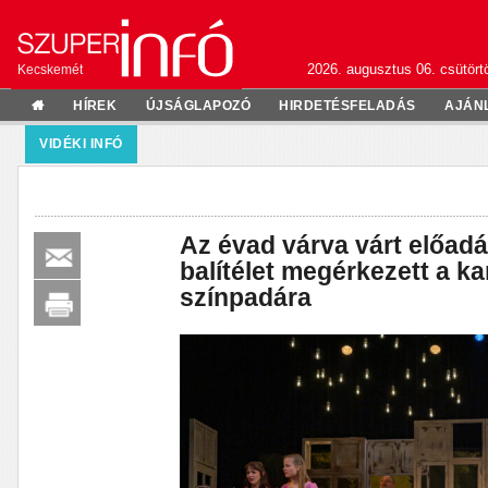
2026. augusztus 06. csütörtö
Kecskemét
HÍREK
ÚJSÁGLAPOZÓ
HIRDETÉSFELADÁS
AJÁN
VIDÉKI INFÓ
Az évad várva várt előad
balítélet megérkezett a 
színpadára