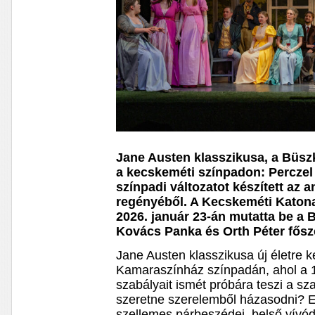
Jane Austen klasszikusa, a Büszke
a kecskeméti színpadon: Perczel
színpadi változatot készített az 
regényéből. A Kecskeméti Katon
2026. január 23-án mutatta be a 
Kovács Panka és Orth Péter fősz
Jane Austen klasszikusa új életre 
Kamaraszínház színpadán, ahol a 1
szabályait ismét próbára teszi a s
szeretne szerelemből házasodni? E
szellemes párbeszédei, belső vívó