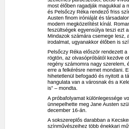
most élőben ragadják magukkal a n
és Pelsőczy Réka rendező friss szí
Austen finom iróniáját és társadalo
modern megközelítést kínál. Roman
feszültségek egyensúlya teszi ezt 
Mindazok számára csemege lesz, ak
irodalmat, ugyanakkor élőben is sz
Pelsőczy Réka először rendezett a
rögtön, az olvasópróbától kezdve o
regény számomra nagy szerelem, é
erre a felkérésre nemet mondani. E
hihetetlenül befogadó és nyitott a 
hangulata van a városnak és a Ke
is” – mondta.
A próbafolyamat különlegessége vol
ünnepelhette meg Jane Austen szül
december 16-án.
A sokszereplős darabban a Kecske
színművészeihez több énekkari műv