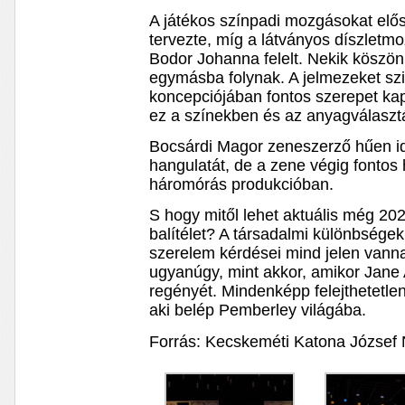
A játékos színpadi mozgásokat előse
tervezte, míg a látványos díszletmo
Bodor Johanna felelt. Nekik köszön
egymásba folynak. A jelmezeket szin
koncepciójában fontos szerepet ka
ez a színekben és az anyagválaszt
Bocsárdi Magor zeneszerző hűen id
hangulatát, de a zene végig fontos
háromórás produkcióban.
S hogy mitől lehet aktuális még 20
balítélet? A társadalmi különbségek,
szerelem kérdései mind jelen vann
ugyanúgy, mint akkor, amikor Jane 
regényét. Mindenképp felejthetetle
aki belép Pemberley világába.
Forrás: Kecskeméti Katona József