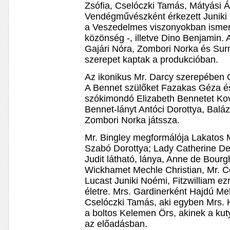
Zsófia, Cselóczki Tamás, Mátyási 
Vendégművészként érkezett Juniki 
a Veszedelmes viszonyokban ismer
közönség -, illetve Dino Benjamin.
Gajári Nóra, Zombori Norka és S
szerepet kaptak a produkcióban.
Az ikonikus Mr. Darcy szerepében O
A Bennet szülőket Fazakas Géza és
szókimondó Elizabeth Bennetet Kov
Bennet-lányt Antóci Dorottya, Baláz
Zombori Norka játssza.
Mr. Bingley megformálója Lakatos 
Szabó Dorottya; Lady Catherine D
Judit látható, lánya, Anne de Bour
Wickhamet Mechle Christian, Mr. Co
Lucast Juniki Noémi, Fitzwilliam ez
életre. Mrs. Gardinerként Hajdú Mel
Cselóczki Tamás, aki egyben Mrs. H
a boltos Kelemen Örs, akinek a kut
az előadásban.