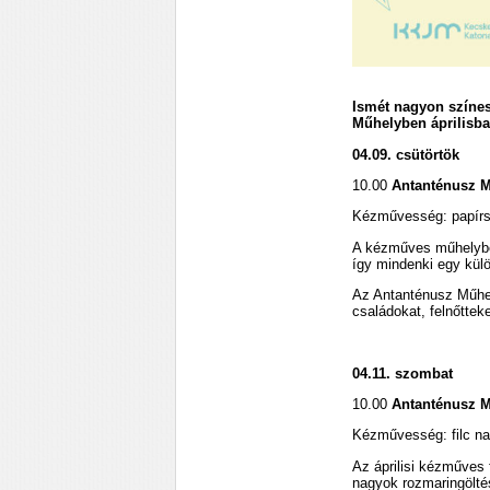
Ismét nagyon színe
Műhelyben áprilisba
04.09. csütörtök
10.00
Antanténusz 
Kézművesség: papírs
A kézműves műhelyben
így mindenki egy külö
Az Antanténusz Műhe
családokat, felnőtteke
04.11. szombat
10.00
Antanténusz 
Kézművesség: filc n
Az áprilisi kézműves 
nagyok rozmaringöltés