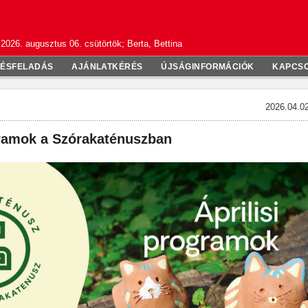
2026. augusztus 06. csütörtök; Berta, Bettina
TÉSFELADÁS
AJÁNLATKÉRÉS
ÚJSÁGINFORMÁCIÓK
KAPCS
2026.04.02
gramok a Szórakaténuszban