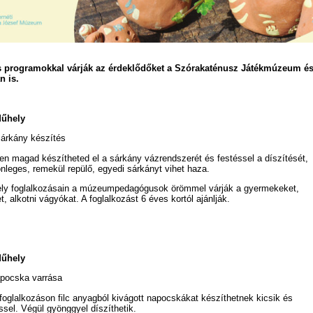
s programokkal várják az érdeklődőket a Szórakaténusz Játékmúzeum é
n is.
Műhely
árkány készítés
 magad készítheted el a sárkány vázrendszerét és festéssel a díszítését,
nleges, remekül repülő, egyedi sárkányt vihet haza.
ly foglalkozásain a múzeumpedagógusok örömmel várják a gyermekeket,
t, alkotni vágyókat. A foglalkozást 6 éves kortól ajánlják.
Műhely
apocska varrása
foglalkozáson filc anyagból kivágott napocskákat készíthetnek kicsik és
sel. Végül gyönggyel díszíthetik.