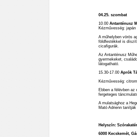
04.25. szombat
10.00
Antanténusz 
Kézművesség: japán 
A műhelyben vörös ag
földfestékkel is dísz
cicafigurák.
Az Antanténusz Műhe
gyermekeket, családok
látogatható.
15.30-17.00
Aprók T
Kézművesség: citromo
Ebben a félévben az 
fergeteges táncmulat
A mulatsághoz a Hege
Mató Adrienn tanítják
Helyszín: Szórakat
6000 Kecskemét, Gásp