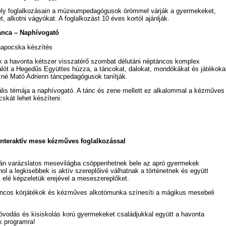
ly foglalkozásain a múzeumpedagógusok örömmel várják a gyermekeket,
t, alkotni vágyókat. A foglalkozást 10 éves kortól ajánlják.
ánca –
Naphívogató
apocska készítés
k a havonta kétszer visszatérő szombat délutáni néptáncos komplex
alót a Hegedűs Együttes húzza, a táncokat, dalokat, mondókákat és játékoka
né Mató Adrienn táncpedagógusok tanítják.
lis témája a naphívogató. A tánc és zene mellett ez alkalommal a kézműves
skát lehet készíteni.
interaktív mese kézműves foglalkozással
án varázslatos mesevilágba csöppenhetnek bele az apró gyermekek
hol a legkisebbek is aktív szereplőivé válhatnak a történetnek és együtt
 elé képzeletük erejével a meseszereplőket.
ncos körjátékok és kézműves alkotómunka színesíti a mágikus mesebeli
 óvodás és kisiskolás korú gyermekeket családjukkal együtt a havonta
k programra!