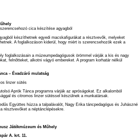
Műhely
szerencsehozó cica készítése agyagból
yagból készíthetnek egyedi macskafigurákat a résztvevők, melyeket
íthetnek. A foglalkozáson kiderül, hogy miért is szerencsehozók ezek a
ly foglalkozásain a múzeumpedagógusok örömmel várják a kis és nagy
at, felnőtteket, alkotni vágyó embereket. A program korhatár nélkül
ánca –
Évadzáró mulatság
s linzer sütés
utolsó Aprók Tánca programra várják az apróságokat. Ez alkalomból
sággal és citromos linzer sütéssel készülnek a munkatársak.
dűs Együttes húzza a talpalávalót, Nagy Erika táncpedagógus és Juhászné
 a résztvevőket a néptánclépésekre.
énusz Játékmúzeum és Műhely
ár A. krt. 11.