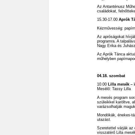
Az Antanténusz Műhe
családokat, felnőtteke
15.30-17.00
Aprók T
Kézművesség: papírn
Az apróságokat hívjá
programra. A talpaláv
Nagy Erika és Juhász
Az Aprók Tánca aktuá
műhelyben papírnapoc
04.18. szombat
10.00
Lilla mesék
–
Mesélő: Tassy Lilla
A mesés program sor
szüleikkel karöltve, a
varázsolhatják maguk
Mondókák, énekes-tá
utazást.
Szeretettel várják az
visszatérő Lilla mesé