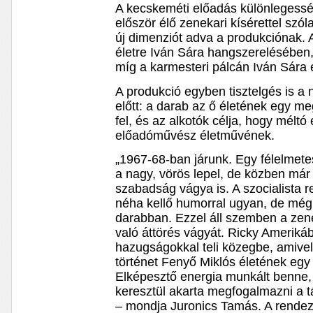
A kecskeméti előadás különlegessé
először élő zenekari kísérettel szól
új dimenziót adva a produkciónak. 
életre Iván Sára hangszerelésében, 
míg a karmesteri pálcán Iván Sára 
A produkció egyben tisztelgés is a
előtt: a darab az ő életének egy m
fel, és az alkotók célja, hogy méltó
előadóművész életművének.
„1967-68-ban járunk. Egy félelmetes v
a nagy, vörös lepel, de közben már 
szabadság vágya is. A szocialista r
néha kellő humorral ugyan, de még
darabban. Ezzel áll szemben a zen
való áttörés vágyát. Ricky Ameriká
hazugságokkal teli közegbe, amive
történet Fenyő Miklós életének egy
Elképesztő energia munkált benne, 
keresztül akarta megfogalmazni a tá
– mondja Juronics Tamás. A rendez