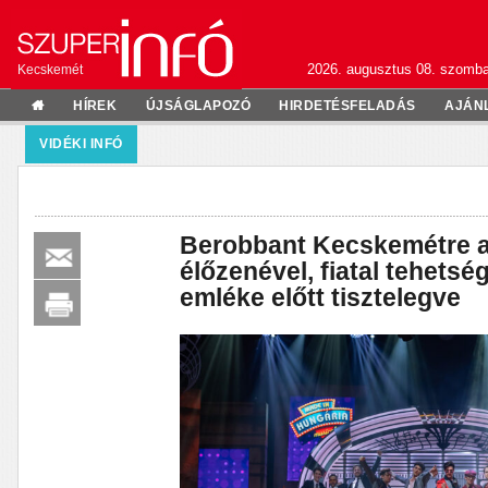
2026. augusztus 08. szomba
Kecskemét
HÍREK
ÚJSÁGLAPOZÓ
HIRDETÉSFELADÁS
AJÁN
VIDÉKI INFÓ
Berobbant Kecskemétre a
élőzenével, fiatal tehets
emléke előtt tisztelegve