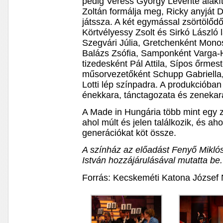
pedig Veress György Levente alakít
Zoltán formálja meg, Ricky anyját D
játssza. A két egymással zsörtölő
Körtvélyessy Zsolt és Sirkó László 
Szegvári Júlia, Gretchenként Monos
Balázs Zsófia, Samponként Varga-H
tizedesként Pál Attila, Sípos őrme
műsorvezetőként Schupp Gabriella
Lotti lép színpadra. A produkcióba
énekkara, tánctagozata és zenekara
A Made in Hungária több mint egy 
ahol múlt és jelen találkozik, és aho
generációkat köt össze.
A színház az előadást Fenyő Mikló
István hozzájárulásával mutatta be.
Forrás: Kecskeméti Katona József