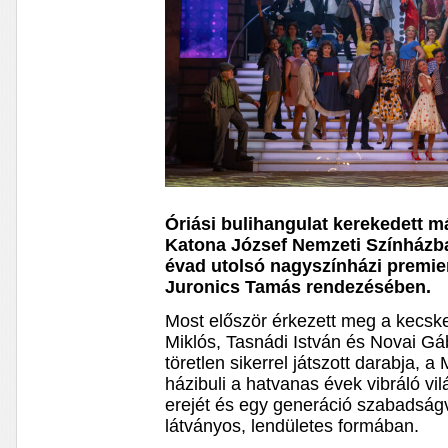
Óriási bulihangulat kerekedett 
Katona József Nemzeti Színházba
évad utolsó nagyszínházi premier
Juronics Tamás rendezésében.
Most először érkezett meg a kecsk
Miklós, Tasnádi István és Novai Gá
töretlen sikerrel játszott darabja, 
házibuli a hatvanas évek vibráló vil
erejét és egy generáció szabadság
látványos, lendületes formában.