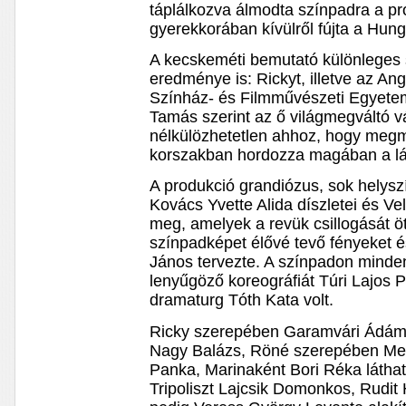
táplálkozva álmodta színpadra a pr
gyerekkorában kívülről fújta a Hungá
A kecskeméti bemutató különleges
eredménye is: Rickyt, illetve az An
Színház- és Filmművészeti Egyetem 
Tamás szerint az ő világmegváltó v
nélkülözhetetlen ahhoz, hogy megm
korszakban hordozza magában a lá
A produkció grandiózus, sok helyszí
Kovács Yvette Alida díszletei és Ve
meg, amelyek a revük csillogását ö
színpadképet élővé tevő fényeket 
János tervezte. A színpadon minde
lenyűgöző koreográfiát Túri Lajos P
dramaturg Tóth Kata volt.
Ricky szerepében Garamvári Ádám, 
Nagy Balázs, Röné szerepében Mec
Panka, Marinaként Bori Réka látha
Tripoliszt Lajcsik Domonkos, Rudit 