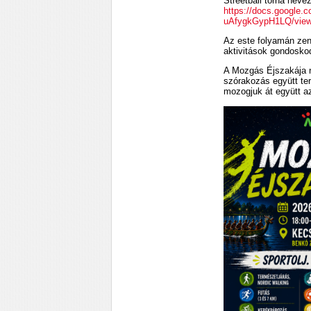
Streetball torna nevez
https://docs.googl
uAfygkGypH1LQ/view
Az este folyamán zen
aktivitások gondoskod
A Mozgás Éjszakája 
szórakozás együtt ter
mozogjuk át együtt az