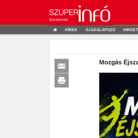
Kecskemét
HÍREK
ÚJSÁGLAPOZÓ
HIRDE
Mozgás Éjsza