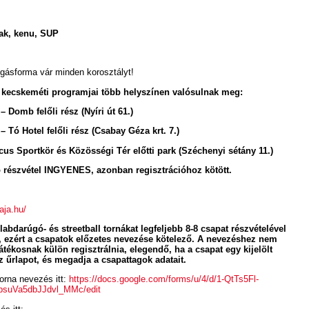
ak, kenu, SUP
ásforma vár minden korosztályt!
kecskeméti programjai több helyszínen valósulnak meg:
– Domb felőli rész (Nyíri út 61.)
– Tó Hotel felőli rész (Csabay Géza krt. 7.)
us Sportkör és Közösségi Tér előtti park (Széchenyi sétány 11.)
részvétel INGYENES, azonban regisztrációhoz kötött.
aja.hu/
labdarúgó- és streetball tornákat legfeljebb 8-8 csapat részvételével
 ezért a csapatok előzetes nevezése kötelező. A nevezéshez nem
ékosnak külön regisztrálnia, elegendő, ha a csapat egy kijelölt
az űrlapot, és megadja a csapattagok adatait.
orna nevezés itt:
https://docs.google.com/forms/u/4/d/1-QtTs5Fl-
suVa5dbJJdvl_MMc/edit