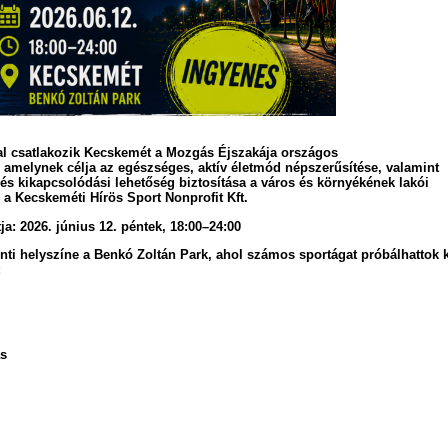
l csatlakozik Kecskemét a Mozgás Éjszakája országos
amelynek célja az egészséges, aktív életmód népszerűsítése, valamint
és kikapcsolódási lehetőség biztosítása a város és környékének lakói
 a Kecskeméti Hírös Sport Nonprofit Kft.
a: 2026. június 12. péntek, 18:00–24:00
ti helyszíne a Benkó Zoltán Park, ahol számos sportágat próbálhattok k
:
ás