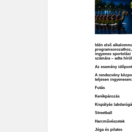
Idén első alkalomma
programsorozathoz, 
ingyenes sportolási 
számára – adta hírül
Az esemény időpontj
A rendezvény közpon
teljesen ingyenesen
Futás
Kerékpározás
Kispályás labdarúg
Streetball
Harcművészetek
Jóga és pilates