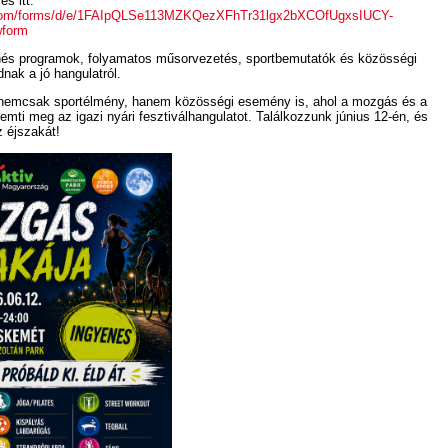
és itt:
e.com/forms/d/e/1FAIpQLSe113MZKQezXFhTr31lgx2bXCOfUgxsIUCY-
form
és programok, folyamatos műsorvezetés, sportbemutatók és közösségi
nak a jó hangulatról.
nemcsak sportélmény, hanem közösségi esemény is, ahol a mozgás és a
emti meg az igazi nyári fesztiválhangulatot. Találkozzunk június 12-én, és
 éjszakát!