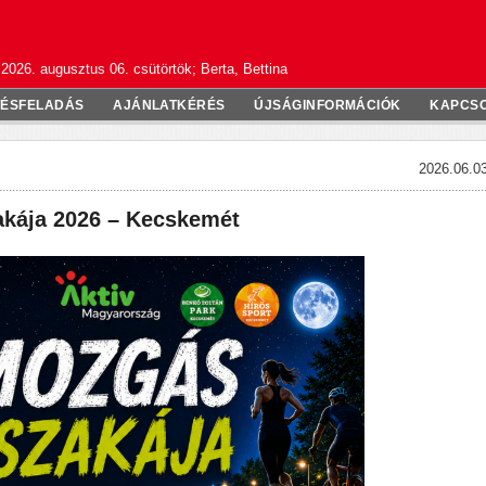
2026. augusztus 06. csütörtök; Berta, Bettina
TÉSFELADÁS
AJÁNLATKÉRÉS
ÚJSÁGINFORMÁCIÓK
KAPCS
2026.06.03
kája 2026 – Kecskemét