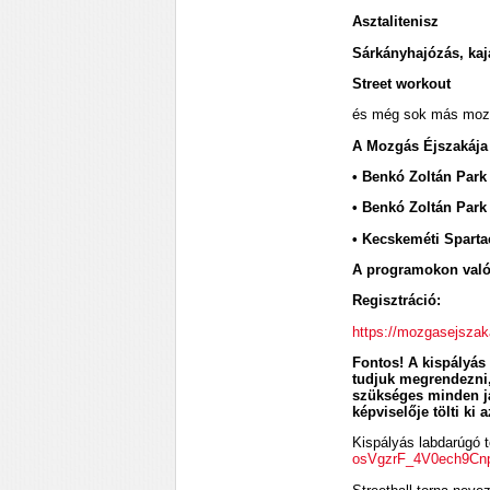
Asztalitenisz
Sárkányhajózás, kaj
Street workout
és még sok más mozg
A Mozgás Éjszakája 
• Benkó Zoltán Park 
• Benkó Zoltán Park 
• Kecskeméti Spartac
A programokon való 
Regisztráció:
https://mozgasejszak
Fontos! A kispályás 
tudjuk megrendezni,
szükséges minden ját
képviselője tölti ki 
Kispályás labdarúgó t
osVgzrF_4V0ech9Cnp