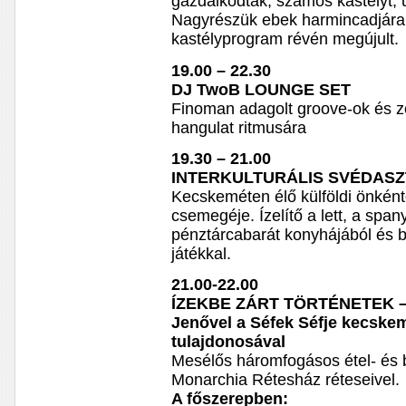
gazdálkodtak, számos kastélyt, 
Nagyrészük ebek harmincadjára
kastélyprogram révén megújult.
19.00 – 22.30
DJ TwoB LOUNGE SET
Finoman adagolt groove-ok és ze
hangulat ritmusára
19.30 – 21.00
INTERKULTURÁLIS SVÉDASZ
Kecskeméten élő külföldi önként
csemegéje. Ízelítő a lett, a spany
pénztárcabarát konyhájából és b
játékkal.
21.00-22.00
ÍZEKBE ZÁRT TÖRTÉNETEK
Jenővel a Séfek Séfje kecskem
tulajdonosával
Mesélős háromfogásos étel- és 
Monarchia Rétesház réteseivel.
A főszerepben: