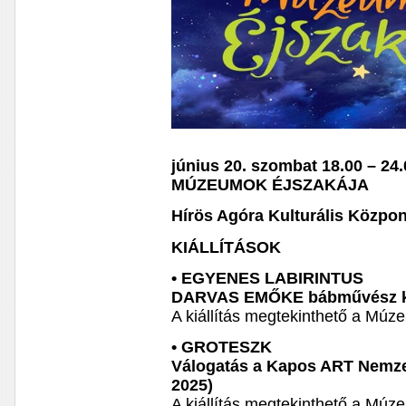
június 20. szombat 18.00 – 24
MÚZEUMOK ÉJSZAKÁJA
Hírös Agóra Kulturális Közpon
KIÁLLÍTÁSOK
• EGYENES LABIRINTUS
DARVAS EMŐKE bábművész ki
A kiállítás megtekinthető a Múz
• GROTESZK
Válogatás a Kapos ART Nemze
2025)
A kiállítás megtekinthető a Múz