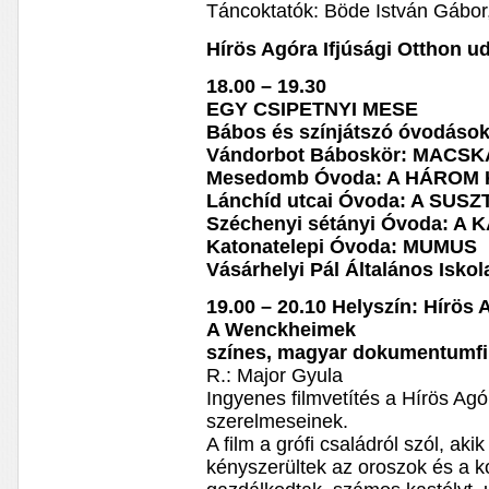
Táncoktatók: Böde István Gábor,
Hírös Agóra Ifjúsági Otthon u
18.00 – 19.30
EGY CSIPETNYI MESE
Bábos és színjátszó óvodások
Vándorbot Báboskör: MACS
Mesedomb Óvoda: A HÁROM 
Lánchíd utcai Óvoda: A SUS
Széchenyi sétányi Óvoda: 
Katonatelepi Óvoda: MUMUS
Vásárhelyi Pál Általános Isk
19.00 – 20.10 Helyszín: Hírös
A Wenckheimek
színes, magyar dokumentumfi
R.: Major Gyula
Ingyenes filmvetítés a Hírös Ag
szerelmeseinek.
A film a grófi családról szól, a
kényszerültek az oroszok és a 