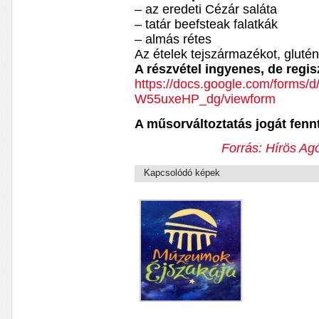
– az eredeti Cézár saláta
– tatár beefsteak falatkák
– almás rétes
Az ételek tejszármazékot, glutén
A részvétel ingyenes, de regis
https://docs.google.com/for
W55uxeHP_dg/viewform
A műsorváltoztatás jogát fennt
Forrás: Hírös Agó
Kapcsolódó képek