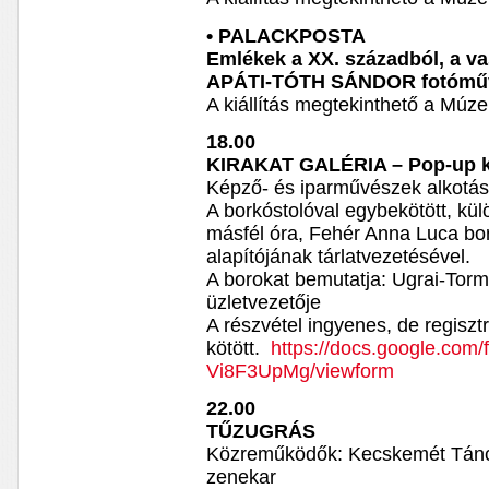
• PALACKPOSTA
Emlékek a XX. századból, a va
APÁTI-TÓTH SÁNDOR fotóművé
A kiállítás megtekinthető a Múz
18.00
KIRAKAT GALÉRIA – Pop-up ki
Képző- és iparművészek alkotá
A borkóstolóval egybekötött, kü
másfél óra, Fehér Anna Luca bo
alapítójának tárlatvezetésével.
A borokat bemutatja: Ugrai-Tor
üzletvezetője
A részvétel ingyenes, de regiszt
kötött.
https://docs.google.c
Vi8F3UpMg/viewform
22.00
TŰZUGRÁS
Közreműködők: Kecskemét Tánce
zenekar