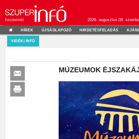
2026. augusztus 08. szomba
Kecskemét
HÍREK
ÚJSÁGLAPOZÓ
HIRDETÉSFELADÁS
AJÁN
VIDÉKI INFÓ
MÚZEUMOK ÉJSZAKÁJ